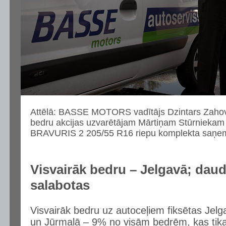
Attēlā: BASSE MOTORS vadītājs Dzintars Zahovs
bedru akcijas uzvarētājam Mārtiņam Stūrniekam
BRAVURIS 2 205/55 R16 riepu komplekta saņe
Visvairāk bedru – Jelgavā; dau
salabotas
Visvairāk bedru uz autoceļiem fiksētas Je
un Jūrmalā – 9% no visām bedrēm, kas tika