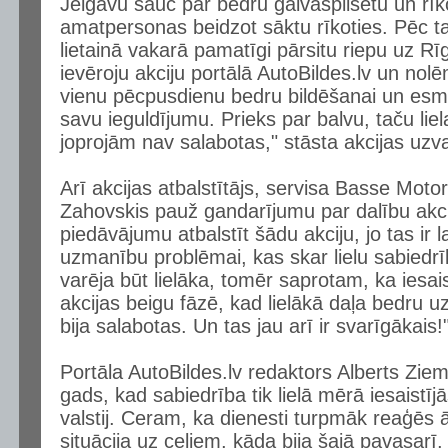
Jelgavu sauc par bedru galvaspilsētu un rīko 
amatpersonas beidzot sāktu rīkoties. Pēc 
lietainā vakarā pamatīgi pārsitu riepu uz R
ievēroju akciju portālā AutoBildes.lv un nolēm
vienu pēcpusdienu bedru bildēšanai un esmu
savu ieguldījumu. Prieks par balvu, taču lie
joprojām nav salabotas," stāsta akcijas uzva
Arī akcijas atbalstītājs, servisa Basse Moto
Zahovskis pauž gandarījumu par dalību akci
piedāvājumu atbalstīt šādu akciju, jo tas ir 
uzmanību problēmai, kas skar lielu sabiedr
varēja būt lielāka, tomēr saprotam, ka iesais
akcijas beigu fāzē, kad lielākā daļa bedru u
bija salabotas. Un tas jau arī ir svarīgākais!
Portāla AutoBildes.lv redaktors Alberts Zieme
gads, kad sabiedrība tik lielā mērā iesaistījā
valstij. Ceram, ka dienesti turpmāk reaģēs āt
situācija uz ceļiem, kāda bija šajā pavasarī,