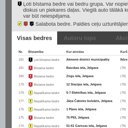
Ļoti bīstama bedre vai bedru grupa. Var nopiet
diskus un piekares daļas. Vieglā auto tālākā k
var būt neiespējama.
Salabota bedre. Paldies ceļu uzturētājie
Visas bedres
Autoru tops
Akci
Nr.
Bīstamība
Kur atrodas
Kurš
182.
Akmenė district municipality
Ildze
Ļoti bīstama bedre
181.
Bauskas iela, Jelgava
(78)
Bīstama bedre
180.
Zirgu iela, Jelgava
(78)
Bīstama bedre
179.
12 Stacijas iela, Jelgava
(78)
Bīstama bedre
178.
5-7 Elektrības iela, Jelgava
(78)
Nepatīkama bedre
177.
Jāņa Čakstes bulvāris, Jelgava
(78)
Nepatīkama bedre
176.
1 Pļavu iela, Jelgava
(78)
Nepatīkama bedre
175.
75 P93, Jelgava
(78)
Bīstama bedre
174.
51-61 Garozas iela, Jelgava
(78)
Nepatīkama bedre