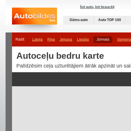
Īsti auto, īsti braucēji
Dāmu auto
Auto TOP 100
Rādīt:
Latvija
Rīga
Jelgava
Liepāja
Jūrmala
Valmiera
Autoceļu bedru karte
Palīdzēsim ceļa uzturētājiem ātrāk apzināt un sal