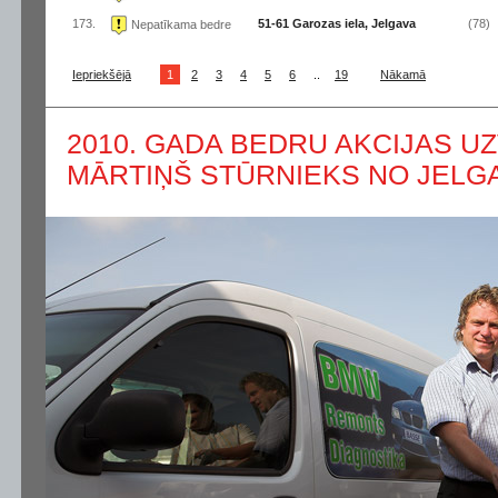
173.
51-61 Garozas iela, Jelgava
(78)
Nepatīkama bedre
Iepriekšējā
1
2
3
4
5
6
..
19
Nākamā
2010. GADA BEDRU AKCIJAS UZ
MĀRTIŅŠ STŪRNIEKS NO JELG