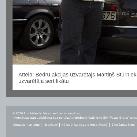
Attēlā: Bedru akcijas uzvarētājs Mārtiņš Stūrniek
uzvarētāja sertifikātu
© 2026 Autobildes.lv. Visas tiesības aizsargātas.
Informācijas pārpublicēšana bez portāla Autobildes.lv īpašnieku SIA “Focus Group” rakstvei
Izbraucieni ar jahtu
Noteikumi
Kā iegūt labas auto fotogrāfijas?
Zīmēšanas Kursi