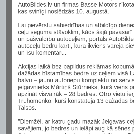
AutoBildes.lv un firmas Basse Motors rīkota
kas svinīgi noslēdzās 10. augustā.
Lai pievērstu sabiedrības un atbildīgo dien
ceļu seguma stāvoklim, kāds šajā pavasarī bi
un pašvaldību autoceļiem, portāls AutoBildes.
autoceļu bedru karti, kurā ikviens varēja piev
un īsu komentāru.
Akcijas laikā bez papildus reklāmas kopumā
dažādas bīstamības bedre uz ceļiem visā Lat
balvu – jaunu autoriepu komplektu no ser
jelgavnierks Mārtiņš Stūrnieks, kurš viens p
apzināt visvairāk – 28 bedres. Otro vietu i
Truhomenko, kurš konstatēja 13 dažādas be
Talsos.
"Diemžēl, ar katru gadu mazāk Jelgavas ceļ
savējiem, jo bedres un ielāpi aug kā sēnes pē