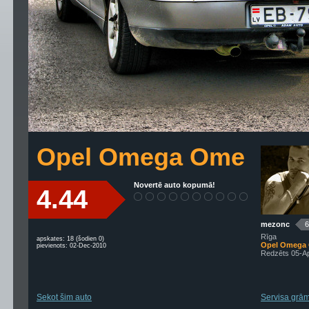
Opel Omega Ome
Novertē auto kopumā!
4.44
mezonc
6
Rīga
apskates: 18 (šodien 0)
Opel Omega
pievienots: 02-Dec-2010
Redzēts 05-A
Sekot šim auto
Servisa grām