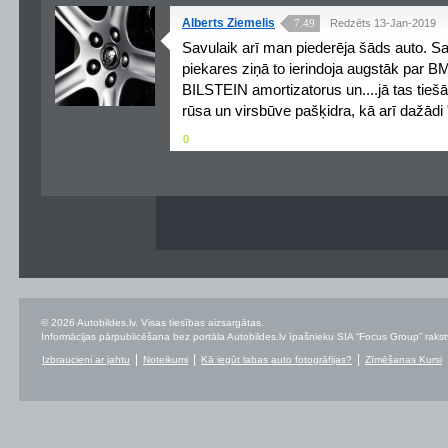
Alberts Ziemelis
7.49
Redzēts 13-Jan-2019
Savulaik arī man piederēja šāds auto. Sa
piekares ziņā to ierindoja augstāk par B
BILSTEIN amortizatorus un....jā tas tiešā
rūsa un virsbūve pašķidra, kā arī dažādi 
0
© 2026 Autobildes.lv. Visas tiesības aizsargātas.
Informācijas pārpublicēšana bez portāla Autobildes.lv īpašnieku SIA “Focus Group” rakstvei
Izbraucieni ar jahtu
Noteikumi
Kā iegūt labas auto fotogrāfijas?
Zīmēšanas Kursi