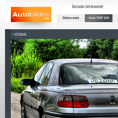
Īsti auto, īsti braucēji
Dāmu auto
Auto TOP 100
ATPAKAĻ