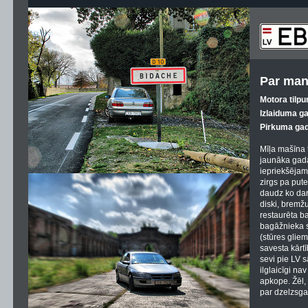
Par man
Motora tilpu
Izlaiduma g
Pirkuma gad
Mīļa mašīna 
jaunāka gada
iepriekšējam
zirgs pa pute
daudz ko dar
diski, bremžu 
restaurēta b
bagāžnieka 
(stūres gliem
savesta kārtī
sevi pie LV s
ilglaicīgi n
apkope. Žēl, 
par dzelzsga