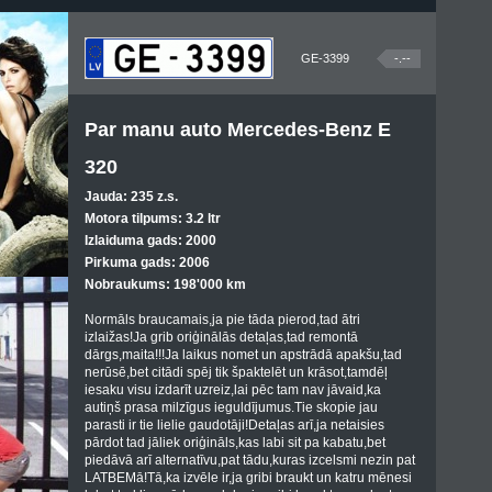
GE-3399
-.--
Par manu auto Mercedes-Benz E
320
Jauda: 235 z.s.
Motora tilpums: 3.2 ltr
Izlaiduma gads: 2000
Pirkuma gads: 2006
Nobraukums: 198'000 km
Normāls braucamais,ja pie tāda pierod,tad ātri
izlaižas!Ja grib oriģinālās detaļas,tad remontā
dārgs,maita!!!Ja laikus nomet un apstrādā apakšu,tad
nerūsē,bet citādi spēj tik špaktelēt un krāsot,tamdēļ
iesaku visu izdarīt uzreiz,lai pēc tam nav jāvaid,ka
autiņš prasa milzīgus ieguldījumus.Tie skopie jau
parasti ir tie lielie gaudotāji!Detaļas arī,ja netaisies
pārdot tad jāliek oriģināls,kas labi sit pa kabatu,bet
piedāvā arī alternatīvu,pat tādu,kuras izcelsmi nezin pat
LATBEMā!Tā,ka izvēle ir,ja gribi braukt un katru mēnesi