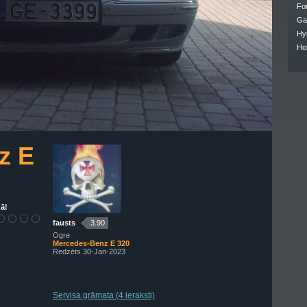
Fo
Ga
Hy
Ho
z E
ā!
fausts
3.90
Ogre
Mercedes-Benz E 320
Redzēts 30-Jan-2023
Servisa grāmata (4 ieraksti)