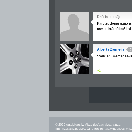
Dzēsts lietotājs
Pareizs domu gājiens-
nav ko krāmēties! Lai l
Alberts Ziemelis
7
Sveicieni Mercedes-B
+1
© 2026 Autobildes.lv. Visas tiesības aizsargātas.
Informācijas pārpublicēšana bez portāla Autobildes.lv īpa