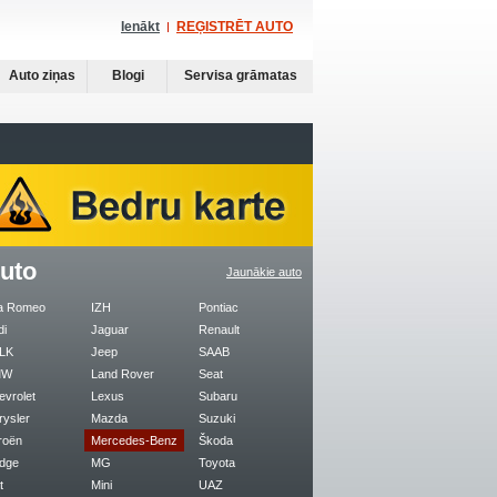
Ienākt
REĢISTRĒT AUTO
Auto ziņas
Blogi
Servisa grāmatas
uto
Jaunākie auto
fa Romeo
IZH
Pontiac
di
Jaguar
Renault
LK
Jeep
SAAB
MW
Land Rover
Seat
evrolet
Lexus
Subaru
rysler
Mazda
Suzuki
roën
Mercedes-Benz
Škoda
dge
MG
Toyota
t
Mini
UAZ