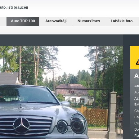
auto, īsti braucēji
Auto TOP 100
Autovadītāji
Numurzīmes
Labākie foto
A
Al
Au
AZ
B
Ch
Ch
Cit
Do
Fia