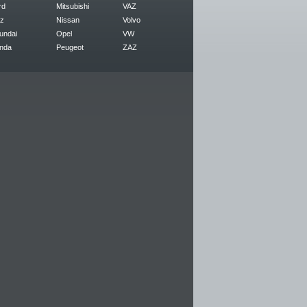
rd
Mitsubishi
VAZ
z
Nissan
Volvo
undai
Opel
VW
nda
Peugeot
ZAZ