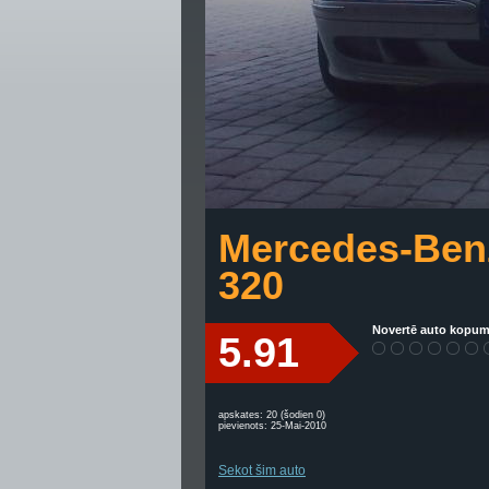
Mercedes-Ben
320
Novertē auto kopum
5.91
apskates: 20 (šodien 0)
pievienots: 25-Mai-2010
Sekot šim auto