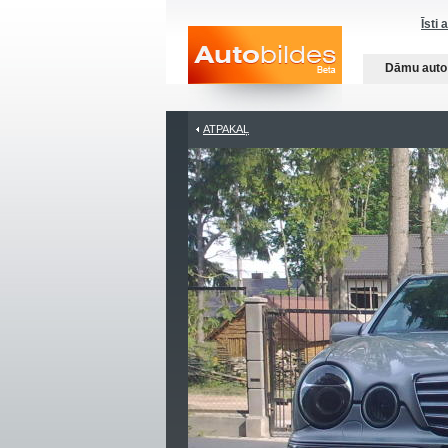
Īsti 
Dāmu auto
ATPAKAĻ