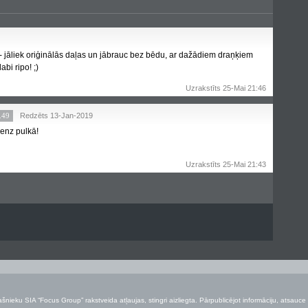
 jāliek oriģinālās daļas un jābrauc bez bēdu, ar dažādiem draņķiem
abi ripo! ;)
Uzrakstīts 25-Mai 21:46
.49
Redzēts 13-Jan-2019
enz pulkā!
Uzrakstīts 25-Mai 21:43
šnieku SIA “Focus Group” rakstveida atļaujas, stingri aizliegta. Pārpublicējot informāciju, atsauce 