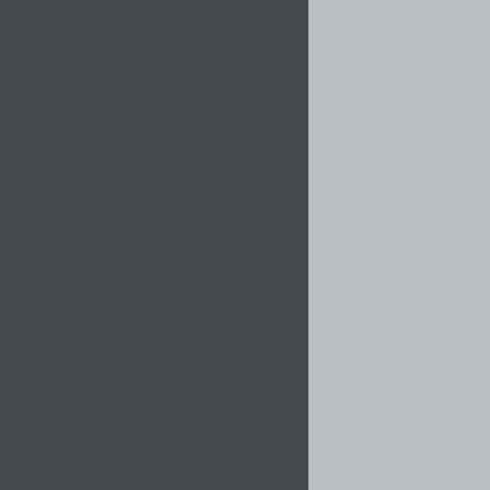
!!!!!!!!!!!!!!!!!!!!!!!!!!!!!!!!!!!!!!!!!!!!!!!!!!!!!!!!!!!!!!!!!!!!!!!!!!!!!!!!!!!!!!!!!!!!!!!!!!!!!!!!!!!!!!!!!!!!!!!!!!!!!!!!!!!!!!!!!!!!!!!!!!!!