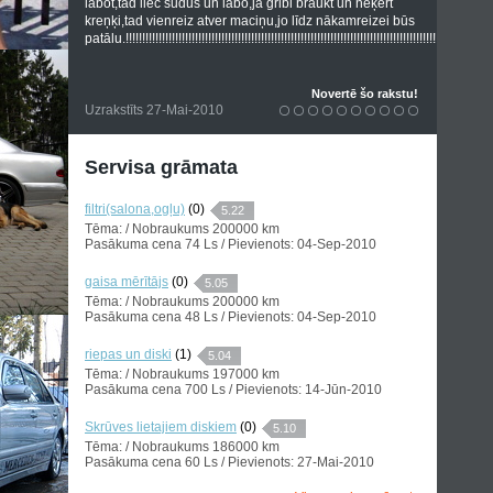
labot,tad liec sūdus un labo,ja gribi braukt un neķert
kreņķi,tad vienreiz atver maciņu,jo līdz nākamreizei būs
patālu.!!!!!!!!!!!!!!!!!!!!!!!!!!!!!!!!!!!!!!!!!!!!!!!!!!!!!!!!!!!!!!!!!!!!!!!!!!!!!!!!!!!!!!!!!!!!!!!!!!!!!!!!!!!!!!!!!!!!
Novertē šo rakstu!
Uzrakstīts 27-Mai-2010
Servisa grāmata
filtri(salona,ogļu)
(0)
5.22
Tēma: / Nobraukums 200000 km
Pasākuma cena 74 Ls / Pievienots: 04-Sep-2010
gaisa mērītājs
(0)
5.05
Tēma: / Nobraukums 200000 km
Pasākuma cena 48 Ls / Pievienots: 04-Sep-2010
riepas un diski
(1)
5.04
Tēma: / Nobraukums 197000 km
Pasākuma cena 700 Ls / Pievienots: 14-Jūn-2010
Skrūves lietajiem diskiem
(0)
5.10
Tēma: / Nobraukums 186000 km
Pasākuma cena 60 Ls / Pievienots: 27-Mai-2010