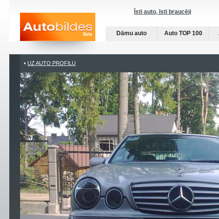
Īsti auto, īsti braucēji
Dāmu auto
Auto TOP 100
UZ AUTO PROFILU