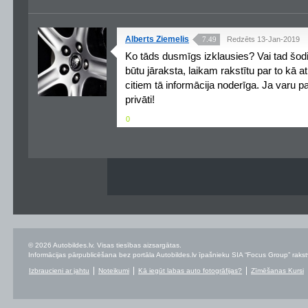
Alberts Ziemelis
7.49
Redzēts 13-Jan-2019
Ko tāds dusmīgs izklausies? Vai tad šod
būtu jāraksta, laikam rakstītu par to kā at
citiem tā informācija noderīga. Ja varu pa
privāti!
0
© 2026 Autobildes.lv. Visas tiesības aizsargātas.
Informācijas pārpublicēšana bez portāla Autobildes.lv īpašnieku SIA “Focus Group” rakstvei
Izbraucieni ar jahtu
Noteikumi
Kā iegūt labas auto fotogrāfijas?
Zīmēšanas Kursi