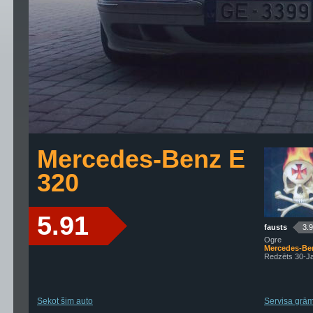
Mercedes-Benz E
320
5.91
fausts
3.
Ogre
Mercedes-Be
Redzēts 30-J
Sekot šim auto
Servisa grāma