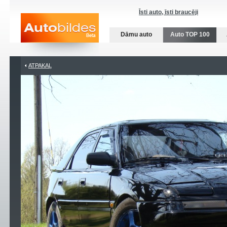
Īsti auto, īsti braucēji
Dāmu auto
Auto TOP 100
ATPAKAĻ