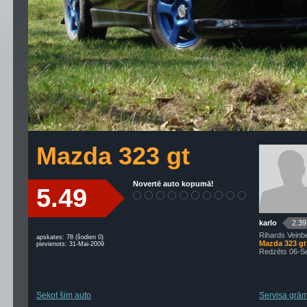
Mazda 323 gt
Novertē auto kopumā!
5.49
karlo
2.39
Rihards Veinb
apskates: 78 (šodien 0)
Mazda 323 gt
pievienots: 31-Mai-2009
Redzēts 06-S
Sekot šim auto
Servisa grām