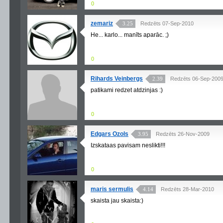
0
zemariz
3.25
Redzēts 07-Sep-2010
He... karlo... manīts aparāc. ;)
0
Rihards Veinbergs
2.39
Redzēts 06-Sep-200
patikami redzet atdzinjas :)
0
Edgars Ozols
3.95
Redzēts 26-Nov-2009
Izskataas pavisam neslikti!!!
0
maris sermulis
4.14
Redzēts 28-Mar-2010
skaista jau skaista:)