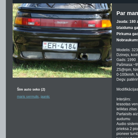
Par man
Jauda: 180 z
Izlaiduma g
Pirkuma gad
Nobraukums
Modelis: 323
Dzinejs, kod
Gads: 1990
Pašmasa:~9
ZS@rpm, Nm
0-100km/h, 
Degv. patērin
Modifikācijas
Šim auto seko (2)
,
maris sermulis
jaaniic
Interjērs:
krasotas vent
Ieliktas zila
Partaisits ai
audumu
Audio sistem
prieksa 2 pi
pioneer tumb