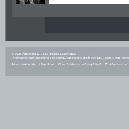
0
© 2026 Autobildes.lv. Visas tiesības aizsargātas.
Informācijas pārpublicēšana bez portāla Autobildes.lv īpašnieku SIA “Focus Group” rakstvei
Izbraucieni ar jahtu
Noteikumi
Kā iegūt labas auto fotogrāfijas?
Zīmēšanas Kursi