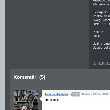
kenwood past
Zili paklajini
Eksterjers:
Prieksejais b
Svaigi kraso
Diski 15” D
Piekare:
stock
Uzlikt bremz
Uzlabot vel 
Uzrakstīts 3
Komentāri (5)
Arsens Borisovs
5.58
Redzēts 15-Dec-2011
smuki diski..