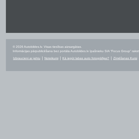
© 2026 Autobildes.lv. Visas tiesības aizsargātas.
Informācijas pārpublicēšana bez portāla Autobildes.lv īpašnieku SIA “Focus Group” rakstvei
Izbraucieni ar jahtu
Noteikumi
Kā iegūt labas auto fotogrāfijas?
Zīmēšanas Kursi