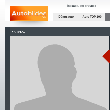
Īsti auto, īsti braucēji
Dāmu auto
Auto TOP 100
ATPAKAĻ