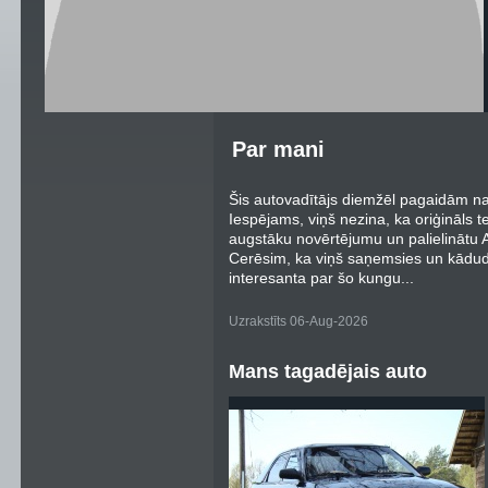
Par mani
Šis autovadītājs diemžēl pagaidām nav
Iespējams, viņš nezina, ka oriģināls t
augstāku novērtējumu un palielinātu Au
Cerēsim, ka viņš saņemsies un kādu
interesanta par šo kungu...
Uzrakstīts 06-Aug-2026
Mans tagadējais auto