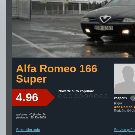
Alfa Romeo 166
Super
Novertē auto kopumā!
4.96
kasperix
RĪGA
Alfa Romeo 
Redzēts 04-J
apskates: 40 (šodien 0)
pievienots: 26-Jūn-2009
Sekot šim auto
Servisa grām