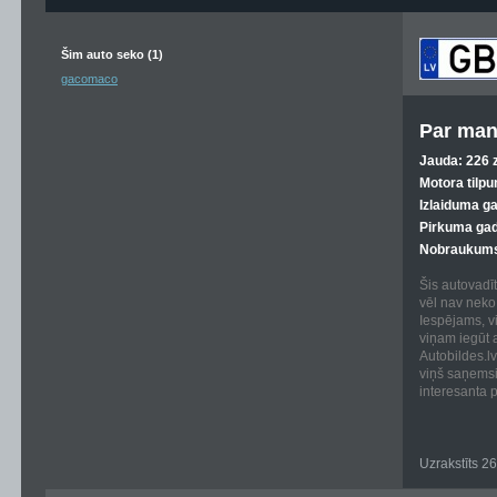
Šim auto seko (1)
gacomaco
Par man
Jauda: 226 z
Motora tilpu
Izlaiduma g
Pirkuma gad
Nobraukums
Šis autovadīt
vēl nav neko 
Iespējams, vi
viņam iegūt 
Autobildes.lv
viņš saņems
interesanta p
Uzrakstīts 2