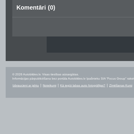
Komentāri (0)
© 2026 Autobildes.lv. Visas tiesības aizsargātas.
Informācijas pārpublicēšana bez portāla Autobildes.lv īpašnieku SIA “Focus Group” rakstvei
Izbraucieni ar jahtu
Noteikumi
Kā iegūt labas auto fotogrāfijas?
Zīmēšanas Kursi