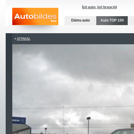
Īsti auto, īsti braucēji
Dāmu auto
Auto TOP 100
ATPAKAĻ