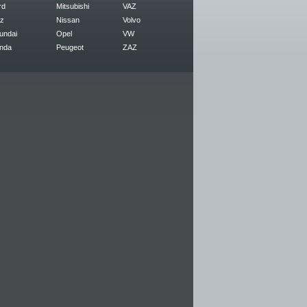
rd
Mitsubishi
VAZ
z
Nissan
Volvo
undai
Opel
VW
nda
Peugeot
ZAZ