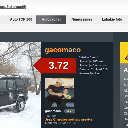
auto, īsti braucēji
Auto TOP 100
Autovadītāji
Numurzīmes
Labākie foto
gacomaco
Vērtēja 0 reizi
3.72
Apskatīja 105 auto
Apskatīja 0 numurus
A
Datums: 24-Apr-2010
Komentēja 1 reizi
Al
Au
AZ
B
Ch
Ch
gacomaco
3.72
Cit
Tukums
Do
Jeep Cherokee melnais nezvērs
Redzēts 23-Mar-2012
Fia