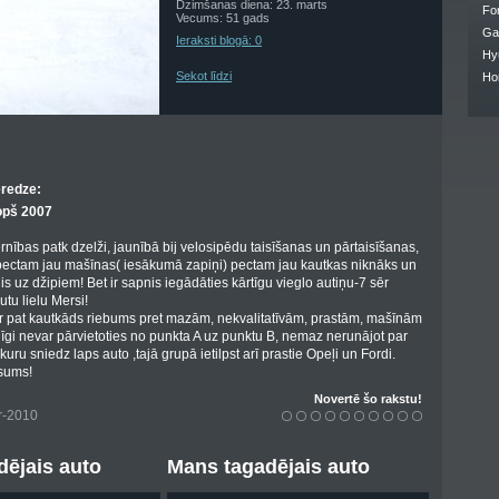
Dzimšanas diena: 23. marts
Fo
Vecums: 51 gads
Ga
Ieraksti blogā: 0
Hy
Sekot līdzi
Ho
eredze:
opš 2007
nības patk dzelži, jaunībā bij velosipēdu taisīšanas un pārtaisīšanas,
 pectam jau mašīnas( iesākumā zapiņi) pectam jau kautkas niknāks un
s uz džipiem! Bet ir sapnis iegādāties kārtīgu vieglo autiņu-7 sēr
tu lielu Mersi!
r pat kautkāds riebums pret mazām, nekvalitatīvām, prastām, mašīnām
īgi nevar pārvietoties no punkta A uz punktu B, nemaz nerunājot par
ru sniedz laps auto ,tajā grupā ietilpst arī prastie Opeļi un Fordi.
usums!
Novertē šo rakstu!
r-2010
ējais auto
Mans tagadējais auto