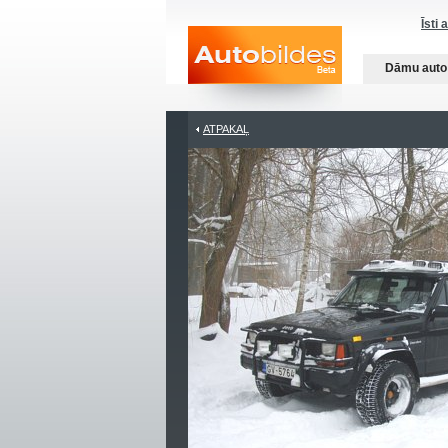
Īsti 
Dāmu auto
ATPAKAĻ