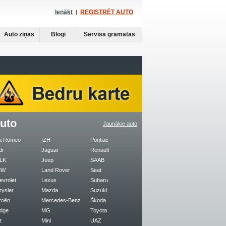
Ienākt
REĢISTRĒT AUTO
Auto ziņas
Blogi
Servisa grāmatas
uto
Jaunākie auto
fa Romeo
IZH
Pontiac
di
Jaguar
Renault
LK
Jeep
SAAB
MW
Land Rover
Seat
evrolet
Lexus
Subaru
rysler
Mazda
Suzuki
roën
Mercedes-Benz
Škoda
dge
MG
Toyota
t
Mini
UAZ