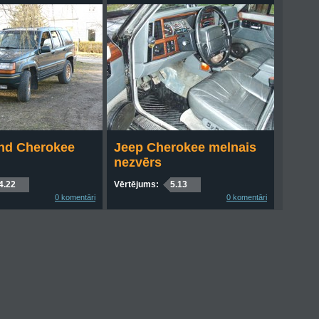
nd Cherokee
Jeep Cherokee melnais
nezvērs
4.22
Vērtējums:
5.13
0 komentāri
0 komentāri