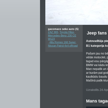
gacomaco seko auto (5)
,
,
ZAZ 965
Toyota Hilux
Jeep fans
Mercedes-Benz 230 CE
W123
Autovadītāja pi
,
,
Alfa Romeo 166 Super
Nissan Patrol 4x4 offroad
B1 kategorija k
Pašam jau no bēr
vēlāk motocikli,
tagad esu pārgāji
BMW vai kādu kru
Man nepatīk un i
ar kurām pat god
kautkādu baudu ku
Mašīnā patīk kl
Uzrakstīts 24-Ap
Mans tagad