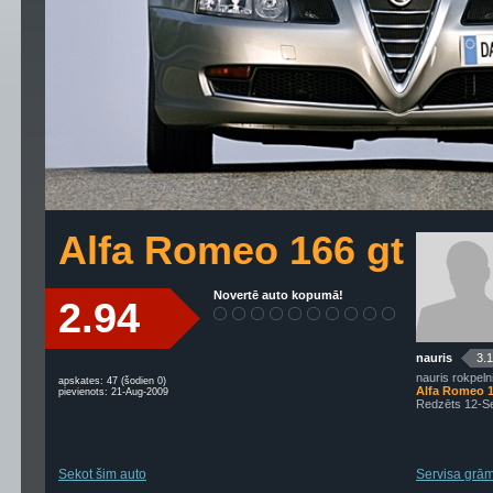
Alfa Romeo 166 gt
Novertē auto kopumā!
2.94
nauris
3.
nauris rokpeln
apskates: 47 (šodien 0)
Alfa Romeo 1
pievienots: 21-Aug-2009
Redzēts 12-S
Sekot šim auto
Servisa grām