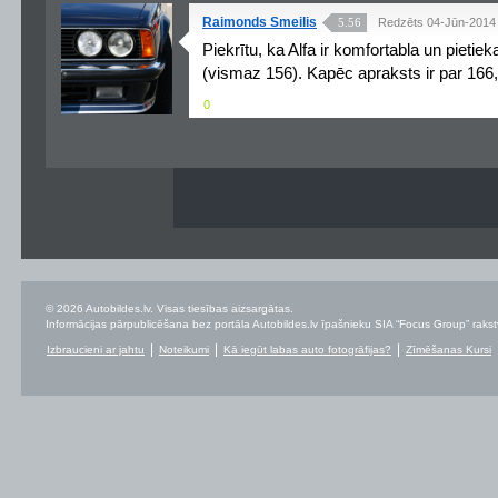
Raimonds Smeilis
5.56
Redzēts 04-Jūn-2014
Piekrītu, ka Alfa ir komfortabla un pietie
(vismaz 156). Kapēc apraksts ir par 166,
0
© 2026 Autobildes.lv. Visas tiesības aizsargātas.
Informācijas pārpublicēšana bez portāla Autobildes.lv īpašnieku SIA “Focus Group” rakstvei
Izbraucieni ar jahtu
Noteikumi
Kā iegūt labas auto fotogrāfijas?
Zīmēšanas Kursi