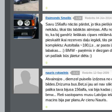
0
Raimonds Smeilis
5.56
Redzēts 04-Jūn-2014
Savu 156alfu nācās pārdot, jo tika piešķi
nekādu, tikai tās labākās atmiņas. Alfu no
to, ka bij gandrīz lielākais cipars reklā
pieskaitīt ikai rezerves daļu iegādi, tās
komplektu: AutoItalia ~180,Ls , ar past
labakas... :) BMW - paņēmis ir diezgan 
un pašlaik būs jāietur diēta :)
0
nauris rokpelnis
3.12
Redzēts 12-Sep-2009
Atvainojos , diemzel puiselis izdzesa n
bildes.Drizuma bus.Bet,si jau ari nav sl
palika tava bijusa 156alfa, vai bija kada
bmw... Reti sastopams musu Latvijas ielas
macins bija par planu.Ar cienu Nauris.
0