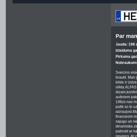
Par man
Jauda: 198 z
Izlaiduma g
Pirkuma gad
Nobraukums
Sveicins visi
braukt. Man j
bilde ir izdz
slikta.ALFAS
dizain,konfor
autiniem pak
198zs nav m
patik so to uz
aizraujosi.Ma
finansesm mu
sajugu un ne
dinamiska zi
pabrukt ar ka
nevares. Ar 