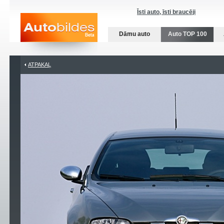
Īsti auto, īsti braucēji
Dāmu auto
Auto TOP 100
ATPAKAĻ