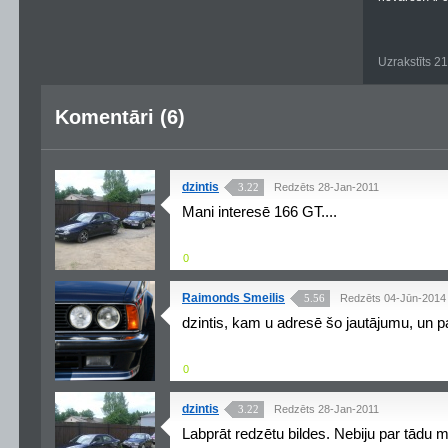
Uzrakstīts 2
Komentāri (6)
dzintis
3.22
Redzēts 28-Jan-2011
Mani interesē 166 GT....
0
Raimonds Smeilis
5.56
Redzēts 04-Jūn-2014
dzintis, kam u adresē šo jautājumu, un 
0
dzintis
3.22
Redzēts 28-Jan-2011
Labprāt redzētu bildes. Nebiju par tādu mo