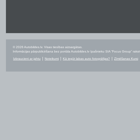
© 2026 Autobildes.lv. Visas tiesības aizsargātas.
Informācijas pārpublicēšana bez portāla Autobildes.lv īpašnieku SIA “Focus Group” rakstvei
Izbraucieni ar jahtu
Noteikumi
Kā iegūt labas auto fotogrāfijas?
Zīmēšanas Kursi