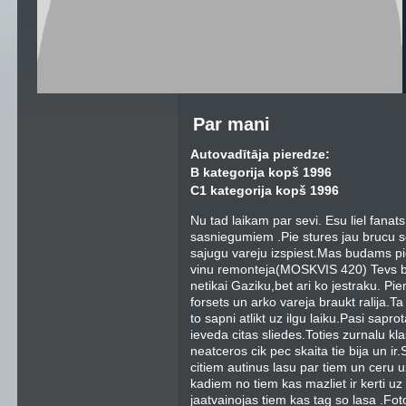
Par mani
Autovadītāja pieredze:
B kategorija kopš 1996
C1 kategorija kopš 1996
Nu tad laikam par sevi. Esu liel fanat
sasniegumiem .Pie stures jau brucu 
sajugu vareju izspiest.Mas budams pi
vinu remonteja(MOSKVIS 420) Tevs bija
netikai Gaziku,bet ari ko jestraku. Pie
forsets un arko vareja braukt ralija.T
to sapni atlikt uz ilgu laiku.Pasi sapr
ieveda citas sliedes.Toties zurnalu kl
neatceros cik pec skaita tie bija un ir.
citiem autinus lasu par tiem un ceru u
kadiem no tiem kas mazliet ir kerti 
jaatvainojas tiem kas tag so lasa .Foto