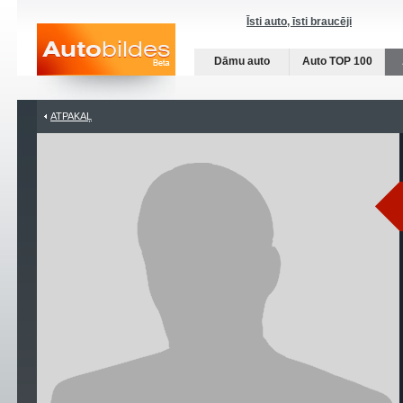
Īsti auto, īsti braucēji
Dāmu auto
Auto TOP 100
ATPAKAĻ