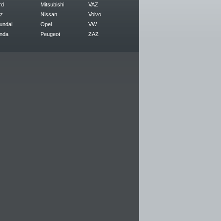
rd
Mitsubishi
VAZ
z
Nissan
Volvo
undai
Opel
VW
nda
Peugeot
ZAZ