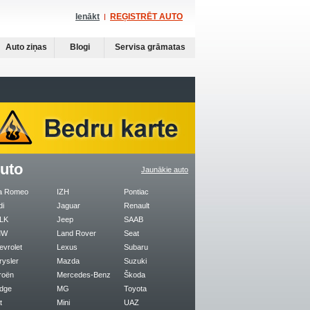
Ienākt
REĢISTRĒT AUTO
Auto ziņas
Blogi
Servisa grāmatas
uto
Jaunākie auto
fa Romeo
IZH
Pontiac
di
Jaguar
Renault
LK
Jeep
SAAB
MW
Land Rover
Seat
evrolet
Lexus
Subaru
rysler
Mazda
Suzuki
roën
Mercedes-Benz
Škoda
dge
MG
Toyota
t
Mini
UAZ