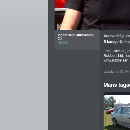
Viņam seko autovadītāji
Autovadītāja pi
(1)
B kategorija ko
Dadziic
Esmu cilvēks , k
Rubbers Ltd, rie
www.rubbers.lv
Uzrakstīts 01-Ok
Mans tagad