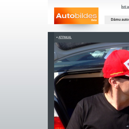
Īsti 
Dāmu auto
ATPAKAĻ