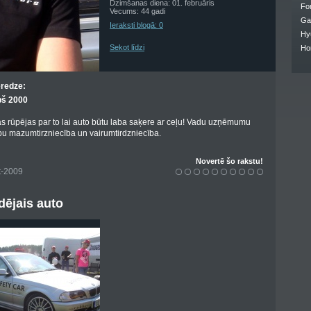
Dzimšanas diena: 01. februāris
Fo
Vecums: 44 gadi
Ga
Ieraksti blogā: 0
Hy
Sekot līdzi
Ho
eredze:
pš 2000
as rūpējas par to lai auto būtu laba saķere ar ceļu! Vadu uzņēmumu
pu mazumtirzniecība un vairumtirdzniecība.
Novertē šo rakstu!
t-2009
ējais auto