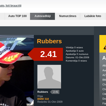
auto, īsti braucēji
Auto TOP 100
Autovadītāji
Numurzīmes
Labākie foto
Rubbers
Vērtēja 0 reizes
2.41
Apskatīja 0 auto
Apskatīja 0 numurus
A
Datums: 01-Okt-2009
Komentēja 0 reizes
Al
Au
AZ
B
Ch
Ch
Rubbers
2.41
Cit
Rīga
Do
BMW 318
Redzēts 01-Okt-2009
Fia