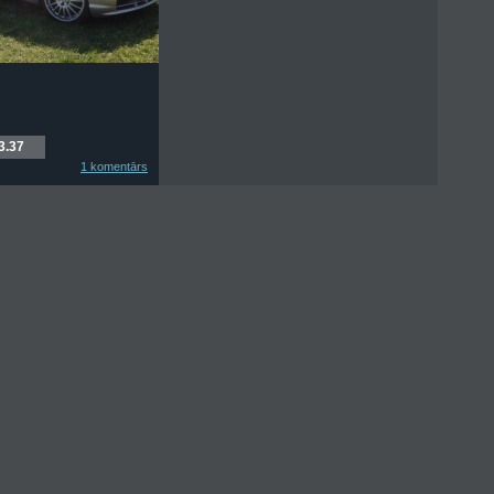
3.37
1 komentārs