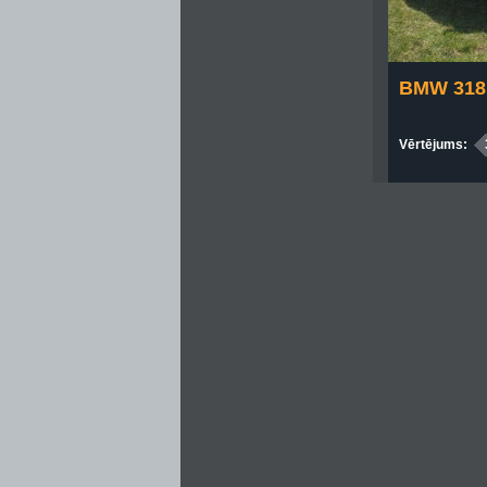
BMW 318
Vērtējums: