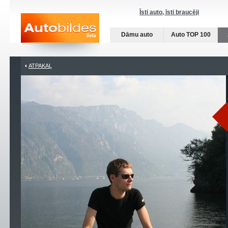
Īsti auto, īsti braucēji
Dāmu auto
Auto TOP 100
ATPAKAĻ