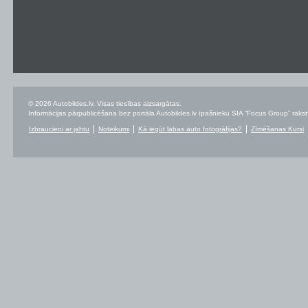
© 2026 Autobildes.lv. Visas tiesības aizsargātas.
Informācijas pārpublicēšana bez portāla Autobildes.lv īpašnieku SIA “Focus Group” rakstvei
Izbraucieni ar jahtu
Noteikumi
Kā iegūt labas auto fotogrāfijas?
Zīmēšanas Kursi