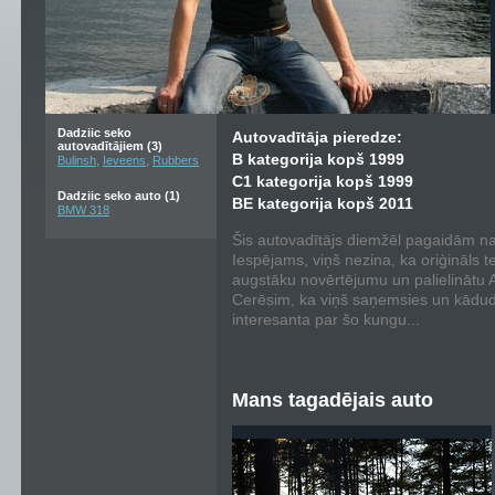
Dadziic seko
Autovadītāja pieredze:
autovadītājiem (3)
B kategorija kopš 1999
,
,
Bulinsh
Ieveens
Rubbers
C1 kategorija kopš 1999
Dadziic seko auto (1)
BE kategorija kopš 2011
BMW 318
Šis autovadītājs diemžēl pagaidām nav
Iespējams, viņš nezina, ka oriģināls t
augstāku novērtējumu un palielinātu Au
Cerēsim, ka viņš saņemsies un kādu
interesanta par šo kungu...
Mans tagadējais auto