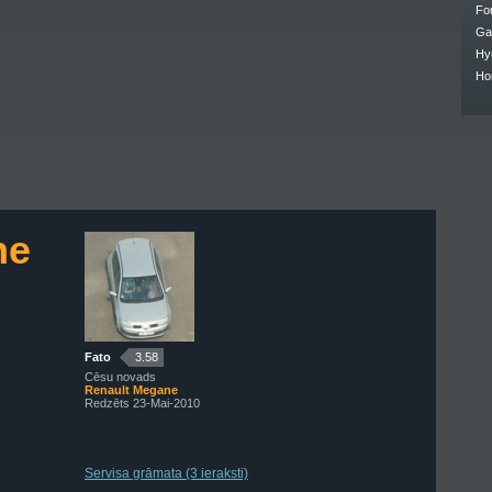
Fo
Ga
Hy
Ho
ne
Fato
3.58
Cēsu novads
Renault Megane
Redzēts 23-Mai-2010
Servisa grāmata (3 ieraksti)