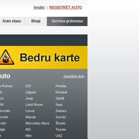
Ienākt
REĢISTRĒT AUTO
Auto ziņas
Blogi
Servisa grāmatas
uto
Jaunākie auto
fa Romeo
IZH
Pontiac
di
Jaguar
Renault
LK
Jeep
SAAB
MW
Land Rover
Seat
evrolet
Lexus
Subaru
rysler
Mazda
Suzuki
roën
Mercedes-Benz
Škoda
dge
MG
Toyota
t
Mini
UAZ