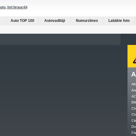
auto, īsti braucēji
Auto TOP 100
Autovadītāji
Numurzīmes
Labākie foto
A
Al
Au
AZ
B
Ch
Ch
Cit
Do
Fia