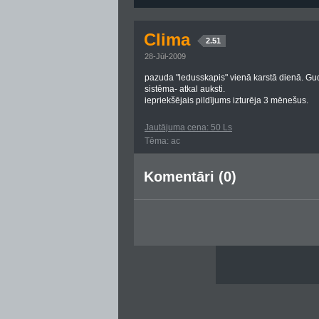
Clima
2.51
28-Jūl-2009
pazuda "ledusskapis" vienā karstā dienā. Gud
sistēma- atkal auksti.
iepriekšējais pildījums izturēja 3 mēnešus.
Jautājuma cena: 50 Ls
Tēma: ac
Komentāri (0)