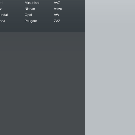
rd
Mitsubishi
VAZ
z
Nissan
Volvo
undai
Opel
VW
nda
Peugeot
ZAZ