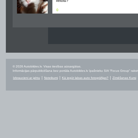
lietotu?
0
© 2026 Autobildes.lv. Visas tiesības aizsargātas.
Informācijas pārpublicēšana bez portāla Autobildes.lv īpašnieku SIA “Focus Group” rakstvei
Izbraucieni ar jahtu
Noteikumi
Kā iegūt labas auto fotogrāfijas?
Zīmēšanas Kursi