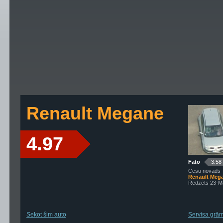
Renault Megane
4.97
Fato
3.58
Cēsu novads
Renault Meg
Redzēts 23-M
Sekot šim auto
Servisa grāma