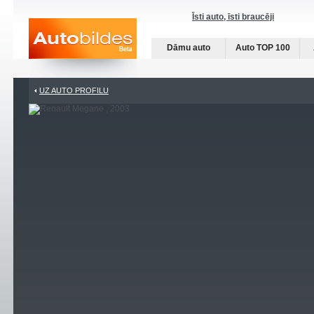
Īsti auto, īsti braucēji
Dāmu auto
Auto TOP 100
UZ AUTO PROFILU