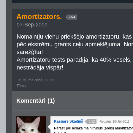
Amortizators.
2.53
07-Sep-2009
Nomainīju vienu priekšējo amortizatoru, kas 
pēc ekstrēmu grants ceļu apmeklējuma. Nom
sarežģīta!
Amortizatoru tests parādīja, ka 40% vesels,
nestrādāja vispār!
Jautājuma cena: 32 Ls
Tēma:
Komentāri (1)
Kaspars Skadiņš
6.52
Redzēts 15-Jūl-2011
Parasti jau iesaka mainīt visus (abus) amortizator