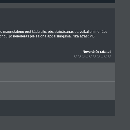
ālo magnetafonu pret kādu citu, pēc staigāšanas pa veikaliem nonācu
ribu, jo neiederas pie salona apgaismojuma...tika atrast MB
Novertē šo rakstu!