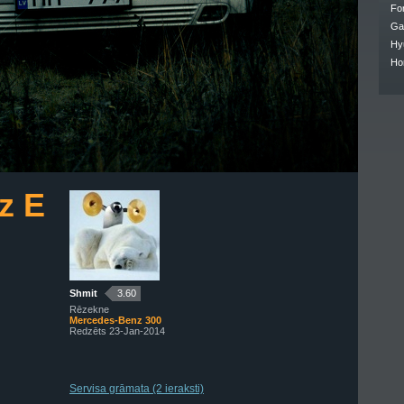
Fo
Ga
Hy
Ho
z E
Shmit
3.60
Rēzekne
Mercedes-Benz 300
Redzēts 23-Jan-2014
Servisa grāmata (2 ieraksti)