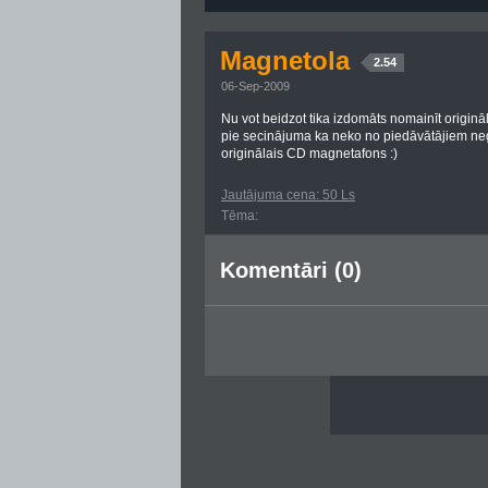
Magnetola
2.54
06-Sep-2009
Nu vot beidzot tika izdomāts nomainīt origin
pie secinājuma ka neko no piedāvātājiem neg
originālais CD magnetafons :)
Jautājuma cena: 50 Ls
Tēma:
Komentāri (0)