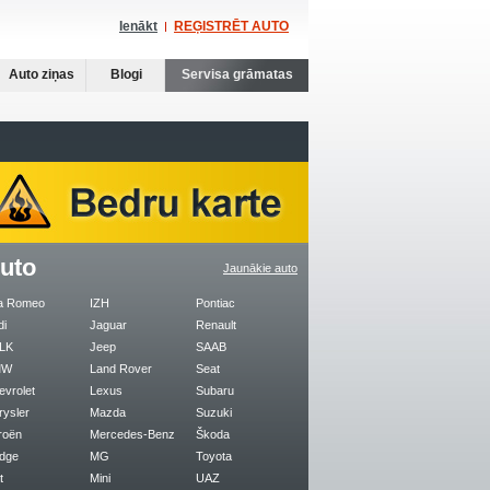
Ienākt
REĢISTRĒT AUTO
Auto ziņas
Blogi
Servisa grāmatas
uto
Jaunākie auto
fa Romeo
IZH
Pontiac
di
Jaguar
Renault
LK
Jeep
SAAB
MW
Land Rover
Seat
evrolet
Lexus
Subaru
rysler
Mazda
Suzuki
roën
Mercedes-Benz
Škoda
dge
MG
Toyota
t
Mini
UAZ