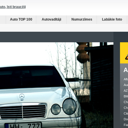
auto, īsti braucēji
Auto TOP 100
Autovadītāji
Numurzīmes
Labākie foto
A
Al
Au
AZ
B
Ch
Ch
Cit
Do
Fia