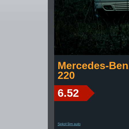
Mercedes-Ben
220
6.52
Sekot šim auto