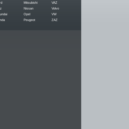
rd
Mitsubishi
VAZ
z
Nissan
Volvo
undai
Opel
VW
nda
Peugeot
ZAZ