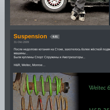
Suspension
4.01
31-Okt-2009
После недолгово котания на Стоке, захотелось более жёсткой подве
машины...
Были куплины Спорт Спружины и Амотризаторы...
H&R, Weitec, Monroe....