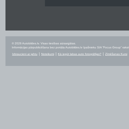
© 2026 Autobildes.lv. Visas tiesības aizsargātas.
Informācijas pārpublicēšana bez portāla Autobildes.lv īpašnieku SIA “Focus Group” rakstvei
Izbraucieni ar jahtu
Noteikumi
Kā iegūt labas auto fotogrāfijas?
Zīmēšanas Kursi