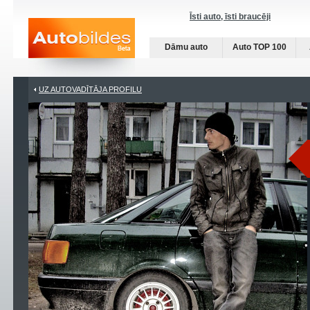
Īsti auto, īsti braucēji
Dāmu auto
Auto TOP 100
UZ AUTOVADĪTĀJA PROFILU