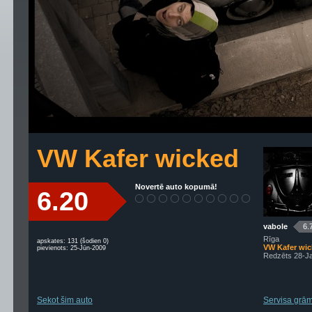
VW Kafer wicked
Novertē auto kopumā!
6.20
vabole
6.
Rīga
apskates: 131 (šodien 0)
VW Kafer wi
pievienots: 25-Jūn-2009
Redzēts 28-J
Sekot šim auto
Servisa grām