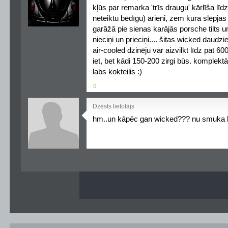
kļūs par remarka 'trīs draugu' kārlīša līdz
neteiktu bēdīgu) ārieni, zem kura slēpjas
garāžā pie sienas karājās porsche tilts
nieciņi un prieciņi.... šitas wicked daudzi
air-cooled dzinēju var aizvilkt līdz pat 6
iet, bet kādi 150-200 zirgi būs. komplekt
labs kokteilis :)
0
Dzēsts lietotājs
hm..un kāpēc gan wicked??? nu smuka bi