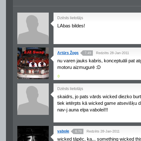
Dzēsts lietotājs
LAbas bildes!
Artūrs Žogs
7.49
Redzēts 28-Jan-2011
nu varen jauks kabris, konceptuāli pat 
motoru aizmugurē :D
0
Dzēsts lietotājs
skaidrs, jo pats vārds wicked diezko burt
tiek ietērpts kā wicked game atsevišķu dz
nav-j auna elpa vabolei!!!
vabole
6.70
Redzēts 28-Jan-2011
wicked tāpēc, ka... something wicked th