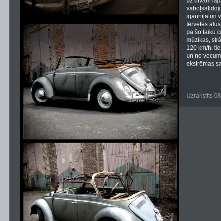
uz divām lap
vaboļsalidoj
igaunijā un 
tērvetes alus
pa šo laiku c
mūzikas, str
120 km/h. tie
un no vecuma 
ekstrēmas sa
Uzrakstīts 0