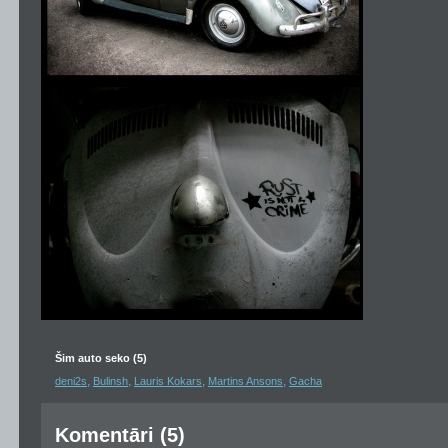
Šim auto seko (5)
,
,
,
,
deni2s
Bulinsh
Lauris Kokars
Martins Ansons
Gacha
Komentāri (5)