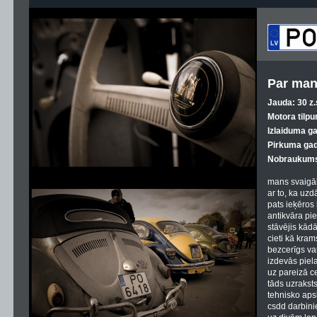
Par man
Jauda: 30 z.
Motora tilpu
Izlaiduma g
Pirkuma gad
Nobraukums
mans svaigāk
ar to, ka uzd
pats ieķēros 
antikvāra pie
stāvējis kādā
cieti kā krams
bezcerīgs var
izdevās piela
uz pareizā ceļ
tāds uzraksts
tehnisko apsk
csdd darbin