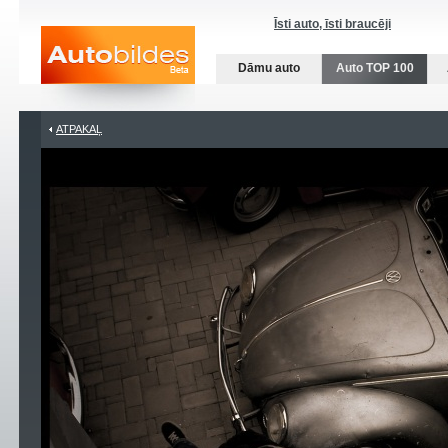
Īsti auto, īsti braucēji
Dāmu auto
Auto TOP 100
ATPAKAĻ