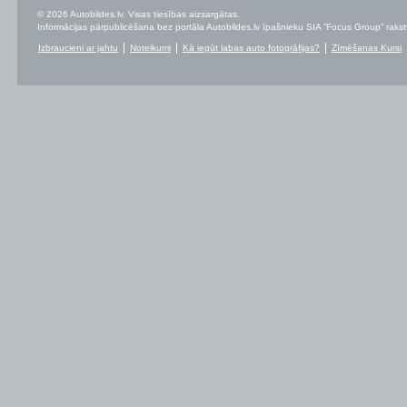
© 2026 Autobildes.lv. Visas tiesības aizsargātas.
Informācijas pārpublicēšana bez portāla Autobildes.lv īpašnieku SIA “Focus Group” rakstvei
Izbraucieni ar jahtu
Noteikumi
Kā iegūt labas auto fotogrāfijas?
Zīmēšanas Kursi