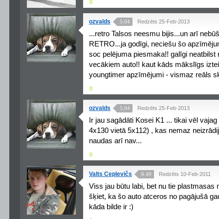
0
ozvalds
5.04
Redzēts 25-Feb-2013
...retro Talsos neesmu bijis...un arī ne
RETRO...ja godīgi, neciešu šo apzīmēju
soc pelējuma piesmaka!! galīgi neatbil
vecākiem auto!! kaut kāds mākslīgs iztei
youngtimer apzīmējumi - vismaz reāls sk
0
ozvalds
5.04
Redzēts 25-Feb-2013
Ir jau sagādāti Kosei K1 ... tikai vēl vaj
4x130 vietā 5x112) , kas nemaz neizrādij
naudas arī nav...
0
Valts Ceplevičs
6.49
Redzēts 10-Feb-2011
Viss jau būtu labi, bet nu tie plastmasas m
šķiet, ka šo auto atceros no pagājušā g
kāda bilde ir :)