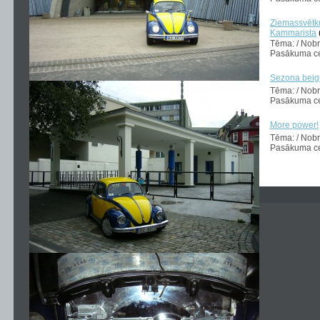
Ziemassvētk
Kammarista
Tēma: / Nob
Pasākuma ce
Sezona beig
Tēma: / Nob
Pasākuma ce
More power!
Tēma: / Nob
Pasākuma ce