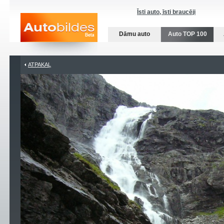
Īsti auto, īsti braucēji
Dāmu auto
Auto TOP 100
ATPAKAĻ