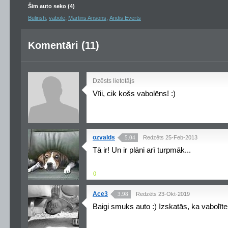
Šim auto seko (4)
,
,
,
Bulinsh
vabole
Martins Ansons
Andis Everts
Komentāri (11)
Dzēsts lietotājs
Vīii, cik košs vabolēns! :)
ozvalds
5.04
Redzēts 25-Feb-2013
Tā ir! Un ir plāni arī turpmāk...
0
Ace3
3.98
Redzēts 23-Okt-2019
Baigi smuks auto :) Izskatās, ka vabolīte 