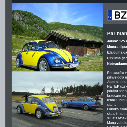
Par man
Jauda: 125 z
Motora tilpu
Izlaiduma g
Pirkuma gad
Nobraukums
Restaurēta v
pilnveidota r
Ādas salons 
NETIEK uzska
pārāku par pa
braucamrīks -
tehniku brauk
citur...
Labākā skaņa
skats ir meln
siluets atpak
Mana vabole 