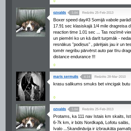
0
ozvalds
5.04
Redzēts 25-Feb-2013
Boxer speed day#3 Somijā vabole parādī
17.91 sec klasiskajā 1/4 mile dragreisa 
reaction time 1.01 sec ... Tas nozīmē vie
un piemēri ko un kā darīt turpmāk - neda
resnākus "podiņus" , pārējais jau ir un te
tomēr negribu pārvērst auto par tīru dra
distance endurance !!!
0
maris sermulis
4.14
Redzēts 28-Mar-2010
krasu salikums smuks bet vincigak bu
0
ozvalds
5.04
Redzēts 25-Feb-2013
Protams, ka 111 nav īstais km skaits, īs
6-7k km, ir būts Nordkapā, Lofotu salās
Ivalo ...Skandināvija ir izbraukāta pamatīg