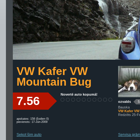
VW Kafer VW
Mountain Bug
Novertē auto kopumā!
7.56
ozvalds
5
Bauska
VW Kafer VW
Redzēts 25-F
apskates: 158 (šodien 0)
pievienots: 17-Jūn-2009
Sekot šim auto
Servisa grāma