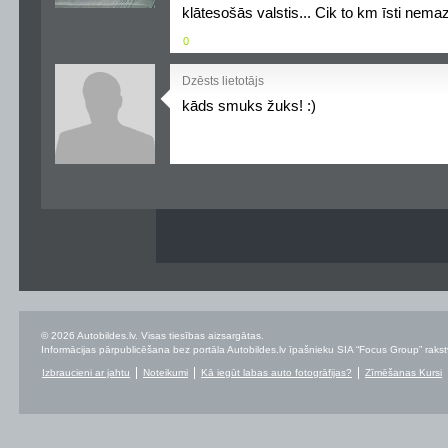
klātesošās valstis... Cik to km īsti nema
0
Dzēsts lietotājs
kāds smuks žuks! :)
© 2026 Autobildes.lv. Visas tiesības aizsargātas.
Informācijas pārpublicēšana bez portāla Autobildes.lv īpašnieku SIA “Focus Group” rakstvei
Izbraucieni ar jahtu
Noteikumi
Kā iegūt labas auto fotogrāfijas?
Zīmēšanas Kursi