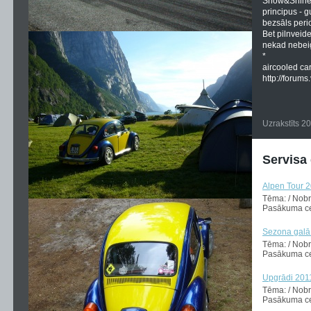
Show&Shine 
principus - g
bezsāls period
Bet pilnveide
nekad nebeigs
*
aircooled car 
http://forums
Uzrakstīts 2
Servisa
Alpen Tour 
Tēma: / Nob
Pasākuma ce
Sezona galā 
Tēma: / Nob
Pasākuma ce
Upgrādi 201
Tēma: / Nob
Pasākuma cen