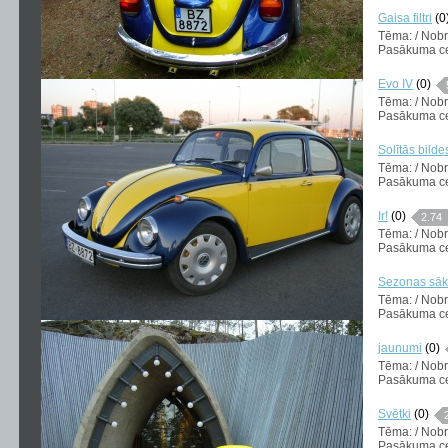
Gaisa filtri
(0
Tēma: / Nob
Pasākuma ce
Evo IV
(0)
Tēma: / Nob
Pasākuma cen
Solītās bildes
Tēma: / Nob
Pasākuma cen
Ir!
(0)
2.74
Tēma: / Nob
Pasākuma cen
Sezonas sā
Tēma: / Nob
Pasākuma cen
jaunumi
(0)
Tēma: / Nob
Pasākuma cen
Svētki
(0)
Tēma: / Nob
Pasākuma ce