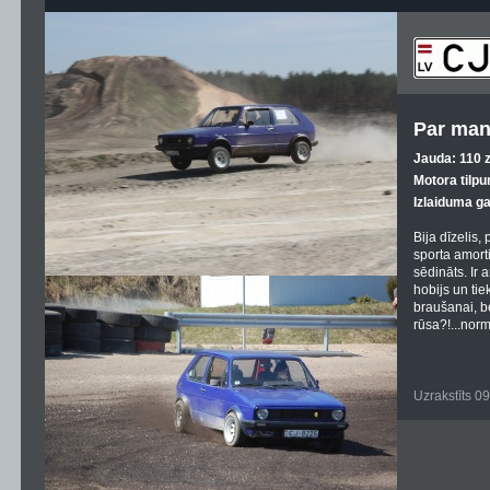
Par man
Jauda: 110 z
Motora tilpu
Izlaiduma g
Bija dīzelis,
sporta amortiz
sēdināts. Ir 
hobijs un tie
braušanai, be
rūsa?!...nor
Uzrakstīts 0