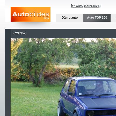
Īsti auto, īsti braucēji
Dāmu auto
Auto TOP 100
ATPAKAĻ