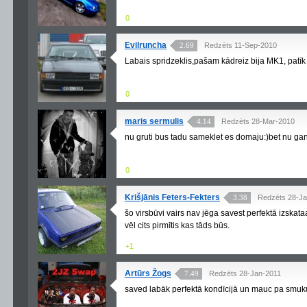
0
Evilruncha
2.69
Redzēts 11-Sep-2010
Labais spridzeklis,pašam kādreiz bija MK1, patīk š
0
maris sermulis
4.14
Redzēts 28-Mar-2010
nu gruti bus tadu sameklet es domaju:)bet nu gan
0
Krišjānis Feters-Fekters
3.38
Redzēts 28-Ja
šo virsbūvi vairs nav jēga savest perfektā izskataa
vēl cits pirmītis kas tāds būs.
+1
Artūrs Žogs
7.49
Redzēts 28-Jan-2011
saved labāk perfektā kondīcijā un mauc pa smuku piķ