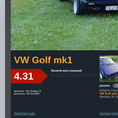
VW Golf mk1
Novertē auto kopumā!
4.31
pirmiits
3
Krišjānis Feter
apskates: 101 (šodien 0)
VW Golf mk1
pievienots: 09-Jūl-2009
Redzēts 28-J
Sekot šim auto
Servisa grām