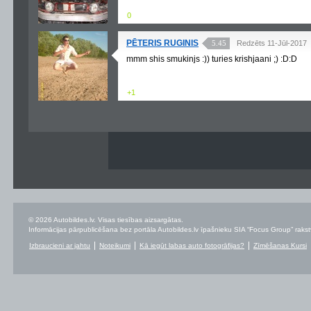
0
PĒTERIS RUGINIS
5.45
Redzēts 11-Jūl-2017
mmm shis smukinjs :)) turies krishjaani ;) :D:D
+1
© 2026 Autobildes.lv. Visas tiesības aizsargātas.
Informācijas pārpublicēšana bez portāla Autobildes.lv īpašnieku SIA “Focus Group” rakstvei
Izbraucieni ar jahtu
Noteikumi
Kā iegūt labas auto fotogrāfijas?
Zīmēšanas Kursi