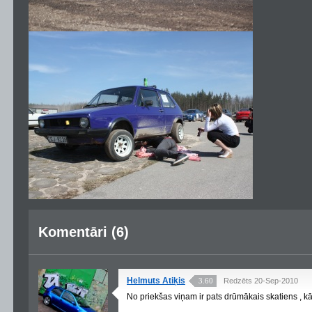
Komentāri (6)
Helmuts Atiķis
3.60
Redzēts 20-Sep-2010
No priekšas viņam ir pats drūmākais skatiens , k