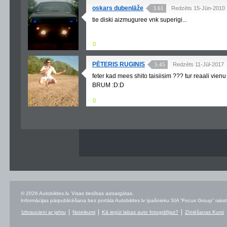
oskars dubenlāže
3.61
Redzēts 15-Jūn-2010
tie diski aizmuguree vnk superigi...
0
PĒTERIS RUGINIS
5.45
Redzēts 11-Jūl-2017
feter kad mees shito taisiisim ??? tur reaali vie
BRUM :D:D
0
© 2026 Autobildes.lv. Visas tiesības aizsargātas.
Informācijas pārpublicēšana bez portāla Autobildes.lv īpašnieku SIA “Focus Group” rakstvei
Izbraucieni ar jahtu
Noteikumi
Kā iegūt labas auto fotogrāfijas?
Zīmēšanas Kursi