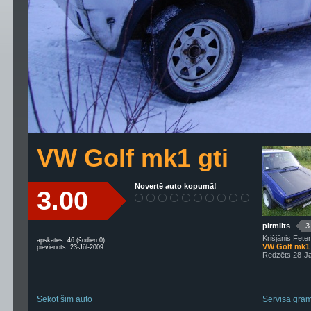
VW Golf mk1 gti
Novertē auto kopumā!
3.00
pirmiits
3
Krišjānis Feter
apskates: 46 (šodien 0)
VW Golf mk1
pievienots: 23-Jūl-2009
Redzēts 28-J
Sekot šim auto
Servisa grām