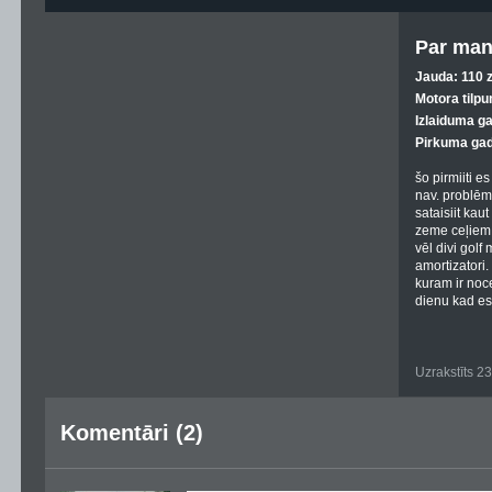
Par man
Jauda: 110 z
Motora tilpu
Izlaiduma g
Pirkuma gad
šo pirmiiti e
nav. problēm
sataisiit kau
zeme ceļiem, 
vēl divi golf
amortizatori.
kuram ir noce
dienu kad es 
Uzrakstīts 2
Komentāri (2)