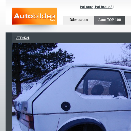
Īsti auto, īsti braucēji
Dāmu auto
Auto TOP 100
ATPAKAĻ