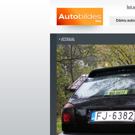
Īsti 
Dāmu auto
ATPAKAĻ