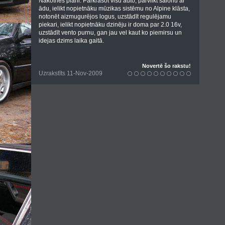
Nākotnes plāni: Pārkrāsot visu auto, pārvilkt salonu ar
ādu, ielikt nopietnāku mūzikas sistēmu no Alpine klāsta,
notonēt aizmugurējos logus, uzstādīt regulējamu
piekari, ielikt nopietnāku dzinēju ir doma par 2.0 16v,
uzstādīt vento purnu, gan jau vel kaut ko piemirsu un
idejas dzims laika gaitā.
Novertē šo rakstu!
Uzrakstīts 11-Nov-2009