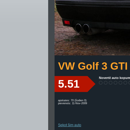
VW Golf 3 GTI
Novertē auto kopum
5.51
apskates: 70 (šodien 0)
pievienots: 11-Nov-2009
Sekot šim auto