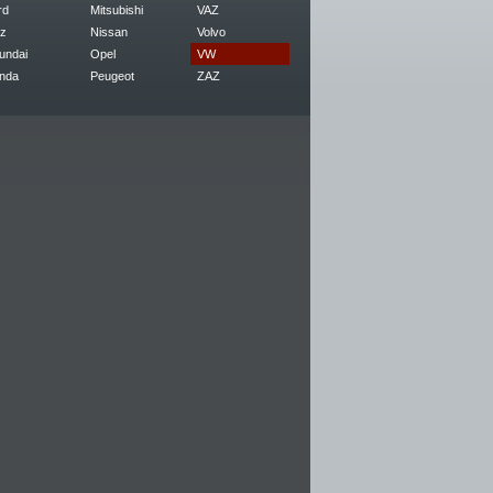
rd
Mitsubishi
VAZ
z
Nissan
Volvo
undai
Opel
VW
nda
Peugeot
ZAZ