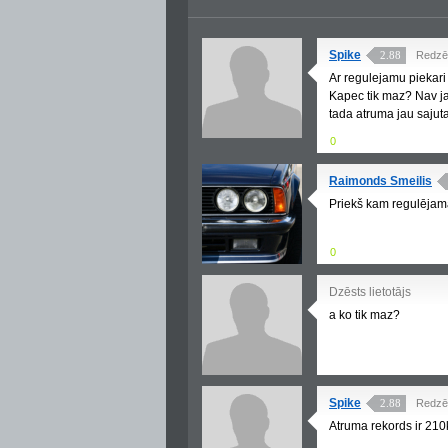
Spike
2.88
Redzē
Ar regulejamu piekari 
Kapec tik maz? Nav ja
tada atruma jau sajuta
0
Raimonds Smeilis
Priekš kam regulējam
0
Dzēsts lietotājs
a ko tik maz?
Spike
2.88
Redzē
Atruma rekords ir 210