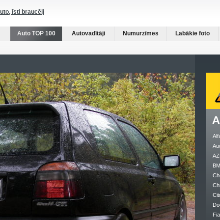
auto, īsti braucēji
Auto TOP 100
Autovadītāji
Numurzīmes
Labākie foto
A
Al
Au
AZ
B
Ch
Ch
Cit
Do
Fia