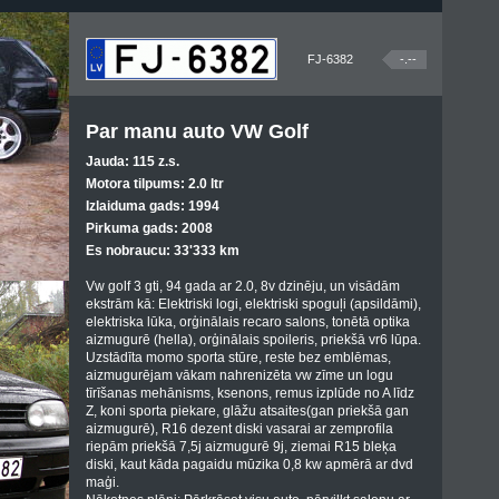
FJ-6382
-.--
Par manu auto VW Golf
Jauda: 115 z.s.
Motora tilpums: 2.0 ltr
Izlaiduma gads: 1994
Pirkuma gads: 2008
Es nobraucu: 33'333 km
Vw golf 3 gti, 94 gada ar 2.0, 8v dzinēju, un visādām
ekstrām kā: Elektriski logi, elektriski spoguļi (apsildāmi),
elektriska lūka, orģinālais recaro salons, tonētā optika
aizmugurē (hella), orģinālais spoileris, priekšā vr6 lūpa.
Uzstādīta momo sporta stūre, reste bez emblēmas,
aizmugurējam vākam nahrenizēta vw zīme un logu
tīrīšanas mehānisms, ksenons, remus izplūde no A līdz
Z, koni sporta piekare, glāžu atsaites(gan priekšā gan
aizmugurē), R16 dezent diski vasarai ar zemprofila
riepām priekšā 7,5j aizmugurē 9j, ziemai R15 bleķa
diski, kaut kāda pagaidu mūzika 0,8 kw apmērā ar dvd
maģi.