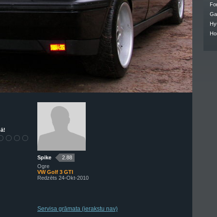
Fo
Ga
Hy
Ho
ā!
Spike
2.88
Ogre
VW Golf 3 GTI
Redzēts 24-Okt-2010
Servisa grāmata (ierakstu nav)