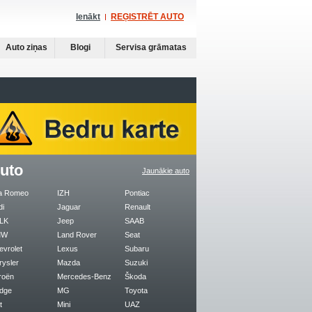
Ienākt
REĢISTRĒT AUTO
Auto ziņas
Blogi
Servisa grāmatas
uto
Jaunākie auto
fa Romeo
IZH
Pontiac
di
Jaguar
Renault
LK
Jeep
SAAB
MW
Land Rover
Seat
evrolet
Lexus
Subaru
rysler
Mazda
Suzuki
roën
Mercedes-Benz
Škoda
dge
MG
Toyota
t
Mini
UAZ