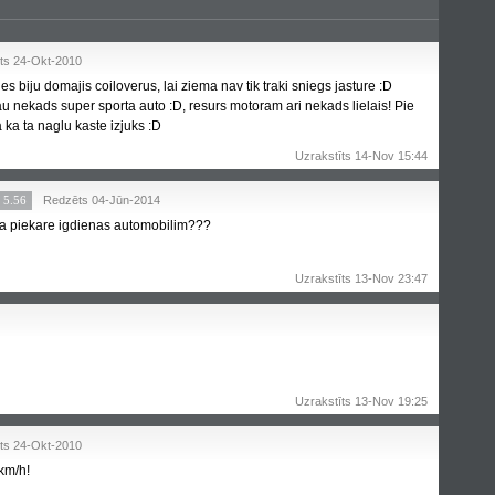
ts 24-Okt-2010
es biju domajis coiloverus, lai ziema nav tik traki sniegs jasture :D
u nekads super sporta auto :D, resurs motoram ari nekads lielais! Pie
 ka ta naglu kaste izjuks :D
Uzrakstīts 14-Nov 15:44
5.56
Redzēts 04-Jūn-2014
a piekare igdienas automobilim???
Uzrakstīts 13-Nov 23:47
Uzrakstīts 13-Nov 19:25
ts 24-Okt-2010
km/h!