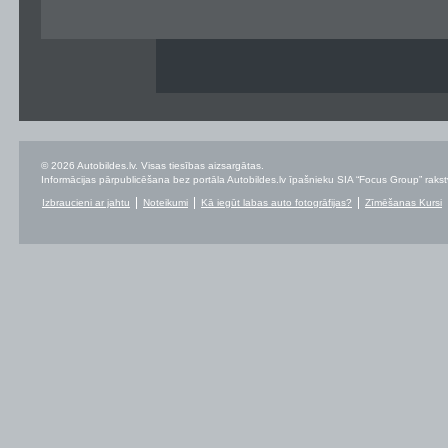
© 2026 Autobildes.lv. Visas tiesības aizsargātas.
Informācijas pārpublicēšana bez portāla Autobildes.lv īpašnieku SIA “Focus Group” rakstvei
Izbraucieni ar jahtu
Noteikumi
Kā iegūt labas auto fotogrāfijas?
Zīmēšanas Kursi