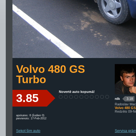
Volvo 480 GS
Turbo
Novertē auto kopumā!
3.85
rdk
3.18
Radoslav Mac
Volvo 480 GS
Redzēts 09-N
apskates: 8 (šodien 0)
pievienots: 17-Feb-2012
Sekot šim auto
Servisa grām