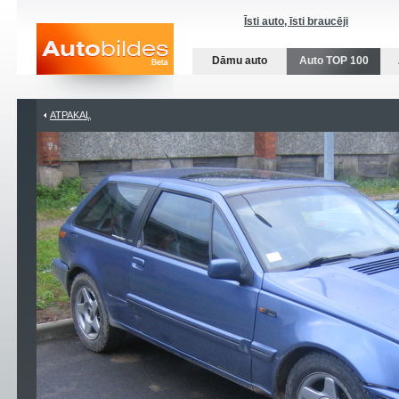
Īsti auto, īsti braucēji
Dāmu auto
Auto TOP 100
ATPAKAĻ