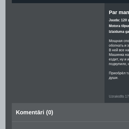
Par man
Jauda: 120 z
Motora tilpu
Izlaiduma g
Мощная спо
обогнать и 
В ней все н
Машинка на
ездит, ну и
подкупило, 
Приобрёл та
души.
Uzrakstīts 1
Komentāri (0)