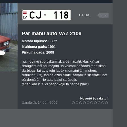
CJ-118
-.--
Par manu auto VAZ 2106
Motora tilpums: 1.3 ltr
Izlaiduma gads: 1991
Pirkuma gads: 2008
nu, nopirku sportiskām izklaidēm,(patīk klasika) ,ar
draugiem biš aplīmējām un veicām dažādas tehniskas
darbības, lai auto ietu labāk (nomainījām motoru,
reduktoru utt), tad beidzās skate. sākām taisīt skatei, bet
pārdomājām, jo auto baigi sarūsejis
tagad kad ir laiks pagonkoju tā pat pa pļavu
Novertē šo rakstu!
Uzrakstīts 14-Jūn-2009