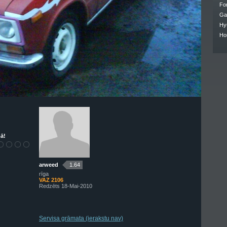
Fo
Ga
Hy
Ho
ā!
arweed
1.64
rīga
VAZ 2106
Redzēts 18-Mai-2010
Servisa grāmata (ierakstu nav)