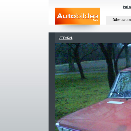
Īsti 
Dāmu auto
ATPAKAĻ