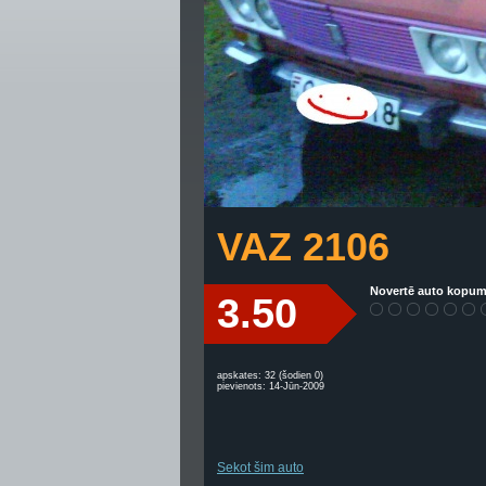
VAZ 2106
Novertē auto kopum
3.50
apskates: 32 (šodien 0)
pievienots: 14-Jūn-2009
Sekot šim auto