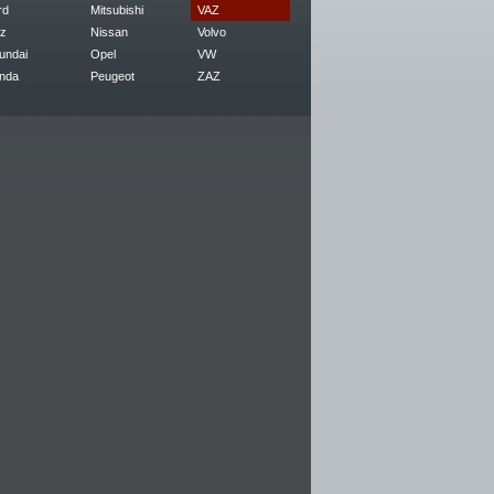
rd
Mitsubishi
VAZ
z
Nissan
Volvo
undai
Opel
VW
nda
Peugeot
ZAZ