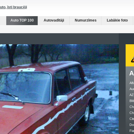
auto, īsti braucēji
Auto TOP 100
Autovadītāji
Numurzīmes
Labākie foto
A
Al
Au
AZ
B
Ch
Ch
Cit
Do
Fia