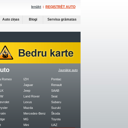
Ienākt
REĢISTRĒT AUTO
Auto ziņas
Blogi
Servisa grāmatas
uto
Jaunākie auto
fa Romeo
IZH
Pontiac
di
Jaguar
Renault
LK
Jeep
SAAB
MW
Land Rover
Seat
evrolet
Lexus
Subaru
rysler
Mazda
Suzuki
roën
Mercedes-Benz
Škoda
dge
MG
Toyota
t
Mini
UAZ