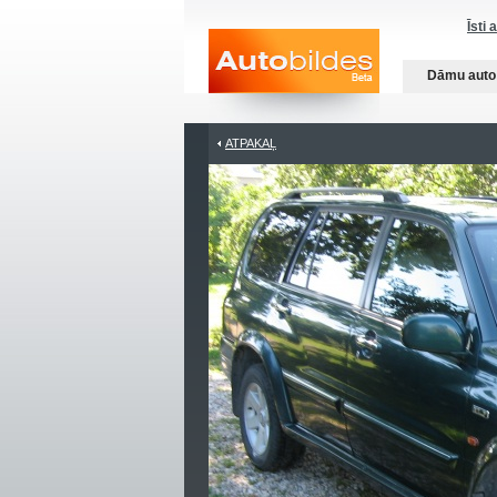
Īsti 
Dāmu auto
ATPAKAĻ