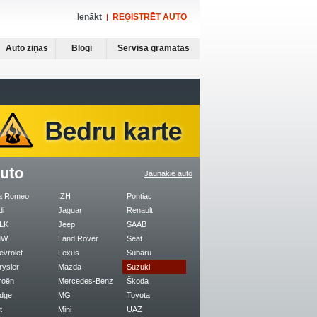
Ienākt
REĢISTRĒT AUTO
Auto ziņas
Blogi
Servisa grāmatas
uto
Jaunākie auto
fa Romeo
IZH
Pontiac
di
Jaguar
Renault
LK
Jeep
SAAB
MW
Land Rover
Seat
evrolet
Lexus
Subaru
rysler
Mazda
Suzuki
roën
Mercedes-Benz
Škoda
dge
MG
Toyota
t
Mini
UAZ