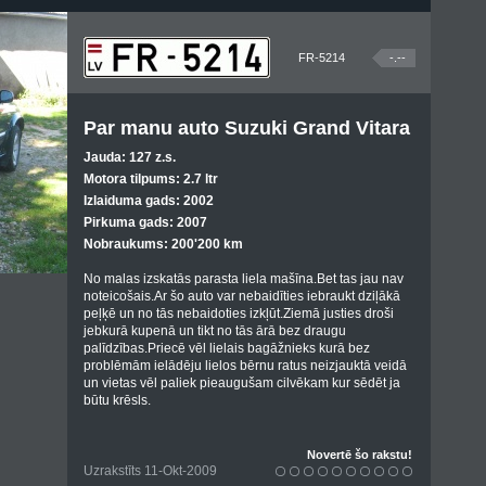
FR-5214
-.--
Par manu auto Suzuki Grand Vitara
Jauda: 127 z.s.
Motora tilpums: 2.7 ltr
Izlaiduma gads: 2002
Pirkuma gads: 2007
Nobraukums: 200'200 km
No malas izskatās parasta liela mašīna.Bet tas jau nav
noteicošais.Ar šo auto var nebaidīties iebraukt dziļākā
peļķē un no tās nebaidoties izkļūt.Ziemā justies droši
jebkurā kupenā un tikt no tās ārā bez draugu
palīdzības.Priecē vēl lielais bagāžnieks kurā bez
problēmām ielādēju lielos bērnu ratus neizjauktā veidā
un vietas vēl paliek pieaugušam cilvēkam kur sēdēt ja
būtu krēsls.
Novertē šo rakstu!
Uzrakstīts 11-Okt-2009