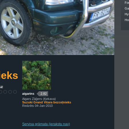
Fo
Ga
Hy
Ho
ieks
ā!
aigarins
2.82
Aigars Zāģers (Ķekava)
Suzuki Grand Vitara bezceļnieks
Redzēts 04-Jan-2010
Servisa grāmata (ierakstu nav)