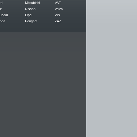
rd
Mitsubishi
VAZ
z
Nissan
Volvo
undai
Opel
VW
nda
Peugeot
ZAZ