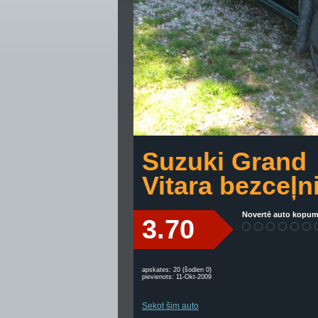
Suzuki Grand
Vitara bezceļn
Novertē auto kopum
3.70
apskates: 20 (šodien 0)
pievienots: 11-Okt-2009
Sekot šim auto