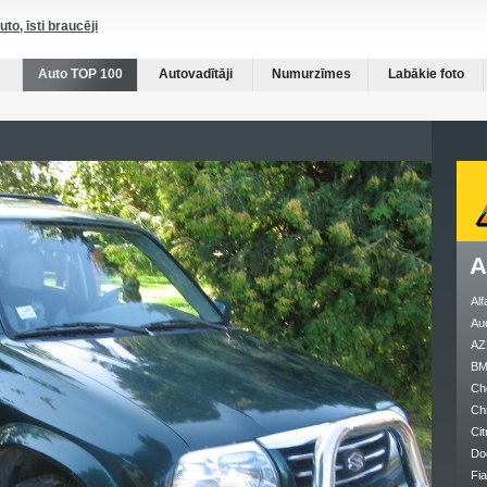
auto, īsti braucēji
Auto TOP 100
Autovadītāji
Numurzīmes
Labākie foto
A
Al
Au
AZ
B
Ch
Ch
Cit
Do
Fia