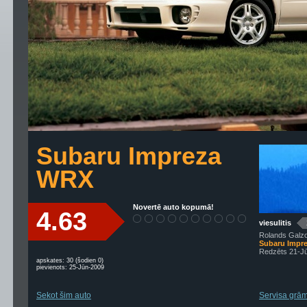
Subaru Impreza
WRX
Novertē auto kopumā!
4.63
viesulitis
Rolands Galzo
Subaru Impr
Redzēts 21-Jū
apskates: 30 (šodien 0)
pievienots: 25-Jūn-2009
Sekot šim auto
Servisa grām