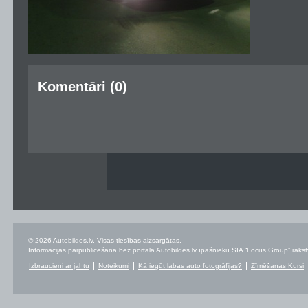
Komentāri (0)
© 2026 Autobildes.lv. Visas tiesības aizsargātas.
Informācijas pārpublicēšana bez portāla Autobildes.lv īpašnieku SIA “Focus Group” rakstvei
Izbraucieni ar jahtu
Noteikumi
Kā iegūt labas auto fotogrāfijas?
Zīmēšanas Kursi