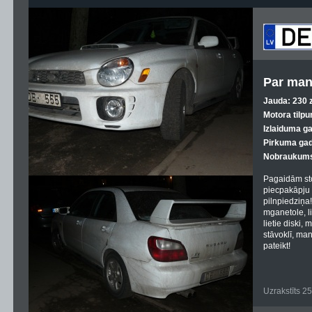
Par man
Jauda: 230 z
Motora tilpu
Izlaiduma g
Pirkuma gad
Nobraukums
Pagaidām sto
piecpakāpju
pilnpiedziņa
mganetole, li
lietie diski,
stāvoklī, ma
pateikt!
Uzrakstīts 2