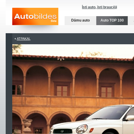
Īsti auto, īsti braucēji
Dāmu auto
Auto TOP 100
ATPAKAĻ