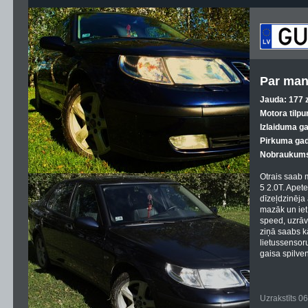
Par man
Jauda: 177 z
Motora tilpu
Izlaiduma g
Pirkuma gad
Nobraukums
Otrais saab 
5 2.0T. Apete
dīzeļdzinēja 
mazāk un iet
speed, uzrāv
ziņā saabs kā
lietussensoru
gaisa spilven
Uzrakstīts 0