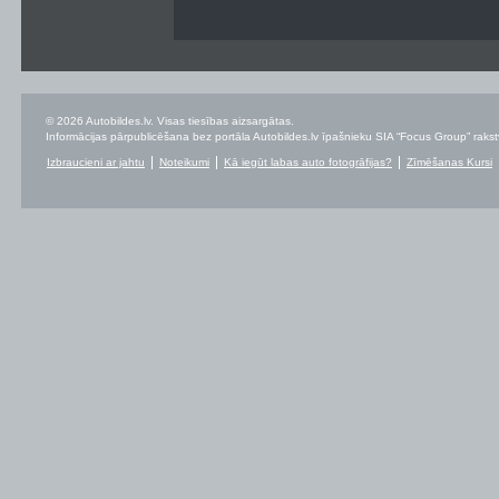
© 2026 Autobildes.lv. Visas tiesības aizsargātas.
Informācijas pārpublicēšana bez portāla Autobildes.lv īpašnieku SIA “Focus Group” rakstvei
Izbraucieni ar jahtu
Noteikumi
Kā iegūt labas auto fotogrāfijas?
Zīmēšanas Kursi