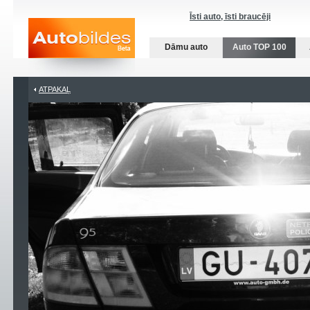
Īsti auto, īsti braucēji
Dāmu auto
Auto TOP 100
ATPAKAĻ