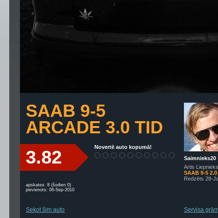
SAAB 9-5
ARCADE 3.0 TID
Novertē auto kopumā!
3.82
Saimnieks20
Artis Liepniek
SAAB 9-5 2.0
Redzēts 28-J
apskates: 8 (šodien 0)
pievienots: 06-Sep-2010
Sekot šim auto
Servisa grām