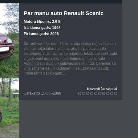
Par manu auto Renault Scenic
Motora tilpums: 2.0 ltr
Izlaiduma gads: 1998
Pirkuma gads: 2006
Šis autovadītājs diemžēl turpināja strauji reģistrēties un
vēl nav neko interesantu uzrakstījis par savu auto.
Iespējams, viņš nezina, ka oriģināls teksts par sevi ļautu
viņam iegūt augstāku novērtējumu un palielinātu
Autobildes.lv auto un autovadītāja reitingu. Cerēsim, ka
viņš saņemsies un kādudien mēs uzzināsim daudz
interesanta par šo auto....
Novertē šo rakstu!
Uzrakstīts 15-Jūl-2009