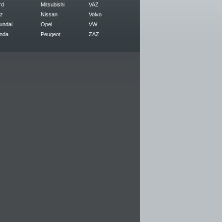
rd
Mitsubishi
VAZ
z
Nissan
Volvo
undai
Opel
VW
nda
Peugeot
ZAZ