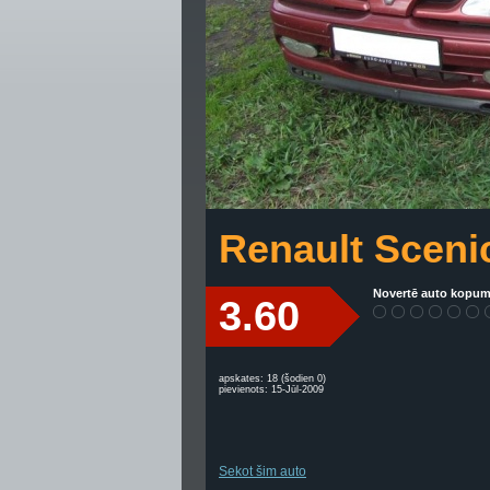
Renault Sceni
Novertē auto kopum
3.60
apskates: 18 (šodien 0)
pievienots: 15-Jūl-2009
Sekot šim auto