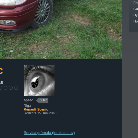
Fo
Ga
Hy
Ho
c
ā!
apeed
2.67
Rīga
Renault Scenic
Redzēts 15-Jūn-2010
Servisa grāmata (ierakstu nav)