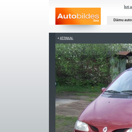
Īsti 
Dāmu auto
ATPAKAĻ