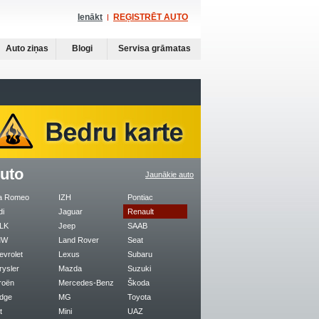
Ienākt
REĢISTRĒT AUTO
Auto ziņas
Blogi
Servisa grāmatas
uto
Jaunākie auto
fa Romeo
IZH
Pontiac
di
Jaguar
Renault
LK
Jeep
SAAB
MW
Land Rover
Seat
evrolet
Lexus
Subaru
rysler
Mazda
Suzuki
roën
Mercedes-Benz
Škoda
dge
MG
Toyota
t
Mini
UAZ