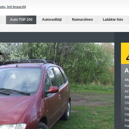
auto, īsti braucēji
Auto TOP 100
Autovadītāji
Numurzīmes
Labākie foto
A
Al
Au
AZ
B
Ch
Ch
Cit
Do
Fia