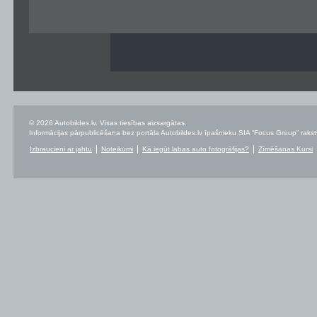
© 2026 Autobildes.lv. Visas tiesības aizsargātas.
Informācijas pārpublicēšana bez portāla Autobildes.lv īpašnieku SIA “Focus Group” rakstvei
Izbraucieni ar jahtu
Noteikumi
Kā iegūt labas auto fotogrāfijas?
Zīmēšanas Kursi