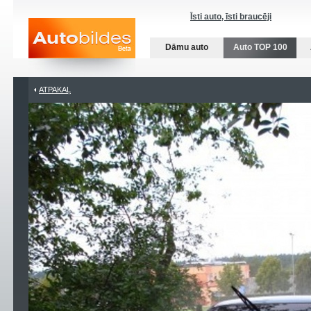
Īsti auto, īsti braucēji
Dāmu auto
Auto TOP 100
ATPAKAĻ