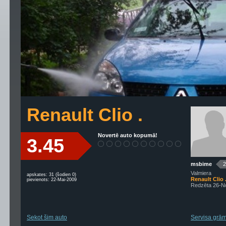
Renault Clio .
Novertē auto kopumā!
3.45
msbime
2
Valmiera
apskates: 31 (šodien 0)
Renault Clio 
pievienots: 22-Mai-2009
Redzēta 26-N
Sekot šim auto
Servisa grām