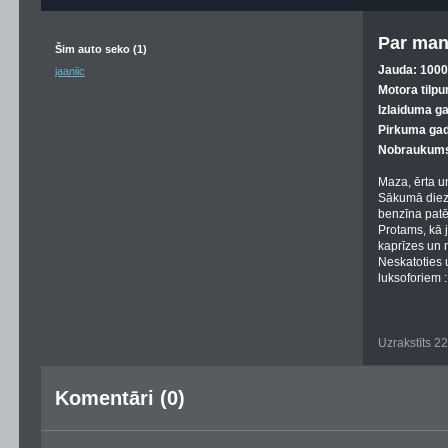
Par man
Šim auto seko (1)
Jauda: 1000 
jaaniic
Motora tilpu
Izlaiduma g
Pirkuma gad
Nobraukums
Maza, ērta u
Sākumā diez 
benzīna patē
Protams, kā 
kaprīzes un n
Neskatoties u
luksoforiem :
Uzrakstīts 2
Komentāri (0)