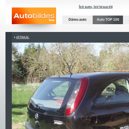
Īsti auto, īsti braucēji
Dāmu auto
Auto TOP 100
ATPAKAĻ