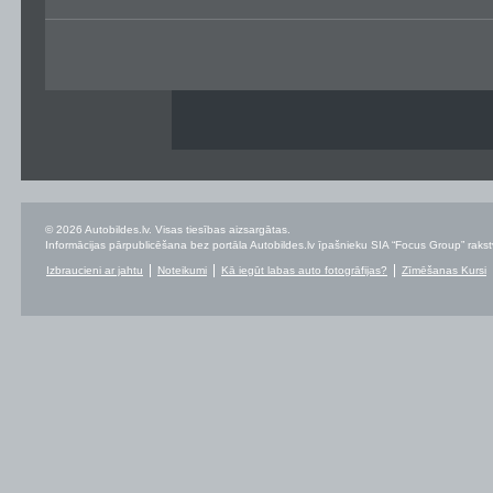
© 2026 Autobildes.lv. Visas tiesības aizsargātas.
Informācijas pārpublicēšana bez portāla Autobildes.lv īpašnieku SIA “Focus Group” rakstvei
Izbraucieni ar jahtu
Noteikumi
Kā iegūt labas auto fotogrāfijas?
Zīmēšanas Kursi