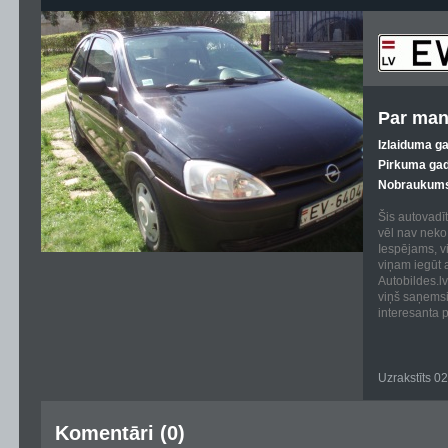
Par man
Izlaiduma g
Pirkuma gad
Nobraukums
Šis autovadīt
vēl nav neko 
Iespējams, vi
viņam iegūt 
Autobildes.lv
viņš saņems
interesanta p
Uzrakstīts 0
Komentāri (0)