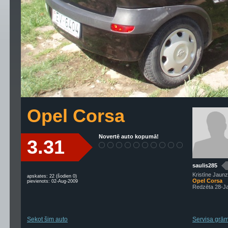
Opel Corsa
Novertē auto kopumā!
3.31
saulis285
Kristīne Jau
apskates: 22 (šodien 0)
Opel Corsa
pievienots: 02-Aug-2009
Redzēta 28-J
Sekot šim auto
Servisa grām