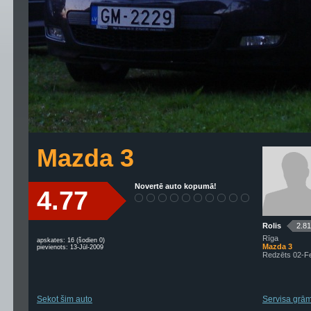
Mazda 3
Novertē auto kopumā!
4.77
Rolis
2.81
Rīga
apskates: 16 (šodien 0)
Mazda 3
pievienots: 13-Jūl-2009
Redzēts 02-F
Sekot šim auto
Servisa grām