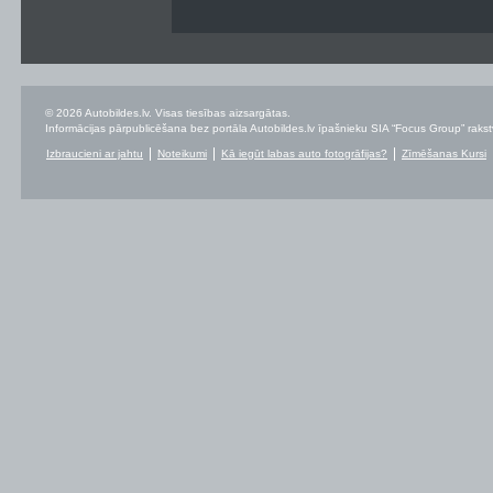
© 2026 Autobildes.lv. Visas tiesības aizsargātas.
Informācijas pārpublicēšana bez portāla Autobildes.lv īpašnieku SIA “Focus Group” rakstvei
Izbraucieni ar jahtu
Noteikumi
Kā iegūt labas auto fotogrāfijas?
Zīmēšanas Kursi