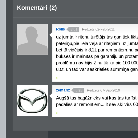
Komentāri (2)
Rolis
2.81
Redzēts 02-Feb-2011
uz jumta ir riteņu turētājs,tas gan tiek lik
patēriņu,pie liela vēja ar riteņiem uz ju
bet tā vidējais ir 8,2L par remontiem,nu p
bukses ir mainītas pa garantiju un protam
problēmu nav bijis.Zinu tik ka pie 100 0
u.t.t. un tad var saskrieties summiņa gan
0
zemariz
3.25
Redzēts 07-Sep-2010
Augšā tas bagāžnieks vai kas tas tur īsti
padalies ar remontiem... it sevišķi virs 6
0