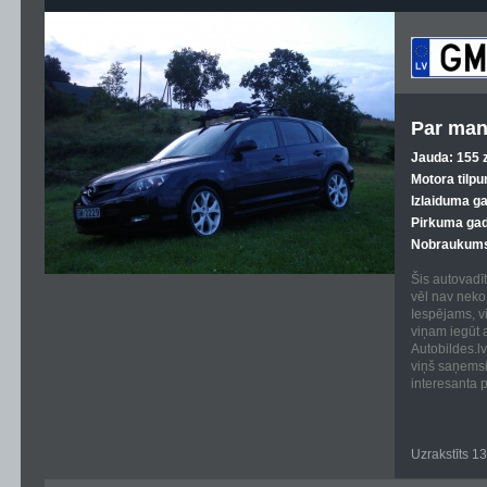
Par man
Jauda: 155 z
Motora tilpu
Izlaiduma g
Pirkuma gad
Nobraukums
Šis autovadīt
vēl nav neko 
Iespējams, vi
viņam iegūt 
Autobildes.lv
viņš saņems
interesanta p
Uzrakstīts 1