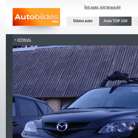
Īsti auto, īsti braucēji
Dāmu auto
Auto TOP 100
ATPAKAĻ