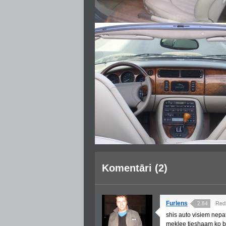
Komentāri (2)
Furlens
2.84
Red
shis auto visiem nepat
meklee tieshaam ko bau