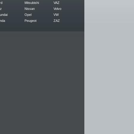
rd
Mitsubishi
VAZ
z
Nissan
Volvo
undai
Opel
VW
nda
Peugeot
ZAZ