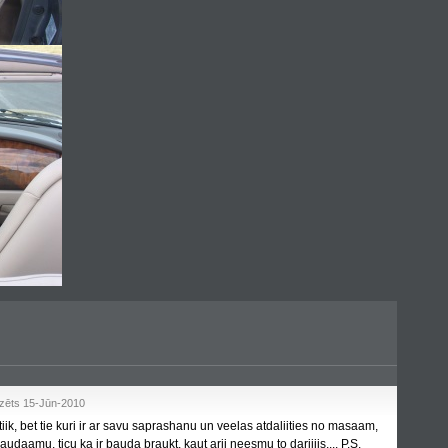
zēts 15-Jūn-2010
iik, bet tie kuri ir ar savu saprashanu un veelas atdaliities no masaam,
daamu. ticu ka ir bauda braukt, kaut arii neesmu to dariijis.... P.S.