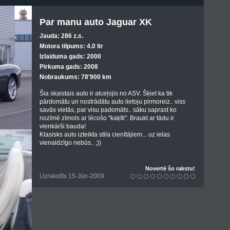
Par manu auto Jaguar XK
Jauda: 286 z.s.
Motora tilpums: 4.0 ltr
Izlaiduma gads: 2000
Pirkuma gads: 2008
Nobraukums: 78'900 km
Šia skaistais auto ir atceļojis no ASV. Šķiet ka tik
pārdomātu un nostrādātu auto lietoju pirmoreiz.. viss
savās vietās, par visu padomāts.. sāku saprast ko
nozīmē zīmols ar lēcošo "kaķīti". Braukt ar tādu ir
vienkārši bauda!
Klasisks auto izteikta stila cienītājiem... uz ielas
vienaldzīgo nebūs.. ;))
Novertē šo rakstu!
Uzrakstīts 15-Jūn-2009