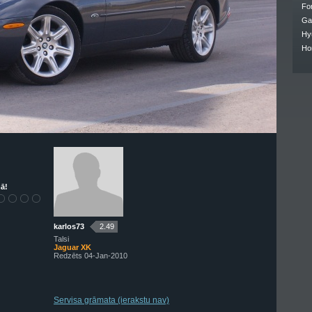
Fo
Ga
Hy
Ho
ā!
karlos73
2.49
Talsi
Jaguar XK
Redzēts 04-Jan-2010
Servisa grāmata (ierakstu nav)