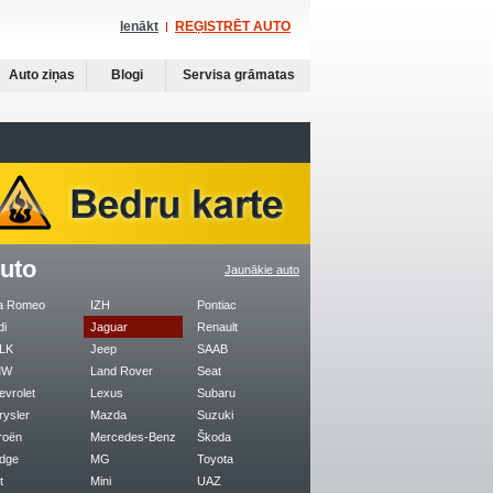
Ienākt
REĢISTRĒT AUTO
Auto ziņas
Blogi
Servisa grāmatas
uto
Jaunākie auto
fa Romeo
IZH
Pontiac
di
Jaguar
Renault
LK
Jeep
SAAB
MW
Land Rover
Seat
evrolet
Lexus
Subaru
rysler
Mazda
Suzuki
roën
Mercedes-Benz
Škoda
dge
MG
Toyota
t
Mini
UAZ