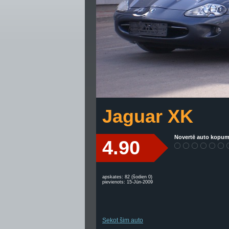
Jaguar XK
Novertē auto kopum
4.90
apskates: 82 (šodien 0)
pievienots: 15-Jūn-2009
Sekot šim auto