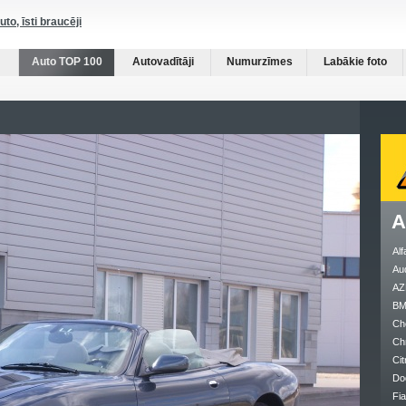
auto, īsti braucēji
Auto TOP 100
Autovadītāji
Numurzīmes
Labākie foto
A
Al
Au
AZ
B
Ch
Ch
Cit
Do
Fia