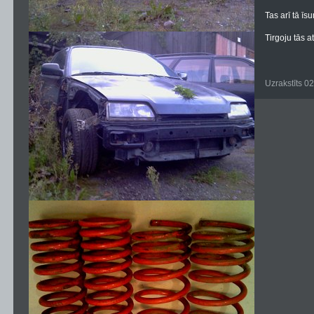
Tas arī tā īsu
Tirgoju tās 
Uzrakstīts 0