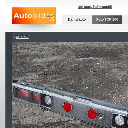
Īsti auto, īsti braucēji
Dāmu auto
Auto TOP 100
ATPAKAĻ