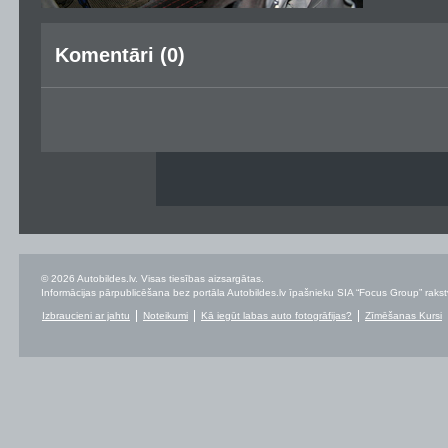
Komentāri (0)
© 2026 Autobildes.lv. Visas tiesības aizsargātas.
Informācijas pārpublicēšana bez portāla Autobildes.lv īpašnieku SIA “Focus Group” rakstvei
Izbraucieni ar jahtu
Noteikumi
Kā iegūt labas auto fotogrāfijas?
Zīmēšanas Kursi