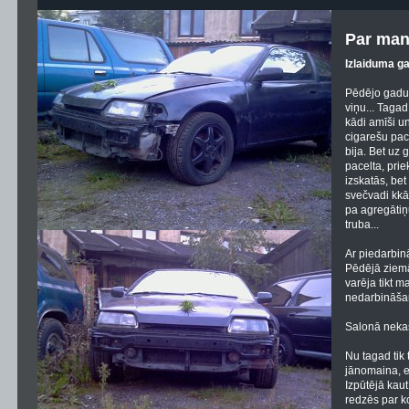
Par man
Izlaiduma g
Pēdējo gadu 
viņu... Tagad
kādi amīši u
cigarešu pac
bija. Bet uz 
pacelta, prie
izskatās, bet
svečvadi kkād
pa agregātiņ
truba...
Ar piedarbin
Pēdējā ziem
varēja tikt 
nedarbināša
Salonā nekas 
Nu tagad tik 
jānomaina, eļ
Izpūtējā kaut
redzēs par ko