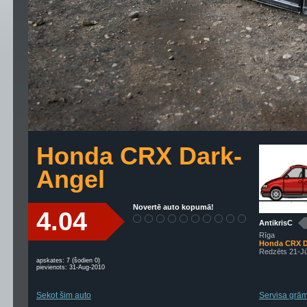
Honda CRX Dark-
Angel
Novertē auto kopumā!
4.04
AntikrisC
Rīga
Honda CRX D
Redzēts 21-J
apskates: 7 (šodien 0)
pievienots: 31-Aug-2010
Sekot šim auto
Servisa grām