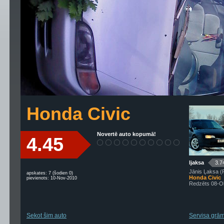
Honda Civic
Novertē auto kopumā!
4.45
ljaksa
3.7
Jānis Ļaksa (
apskates: 7 (šodien 0)
Honda Civic
pievienots: 10-Nov-2010
Redzēts 08-O
Sekot šim auto
Servisa grām