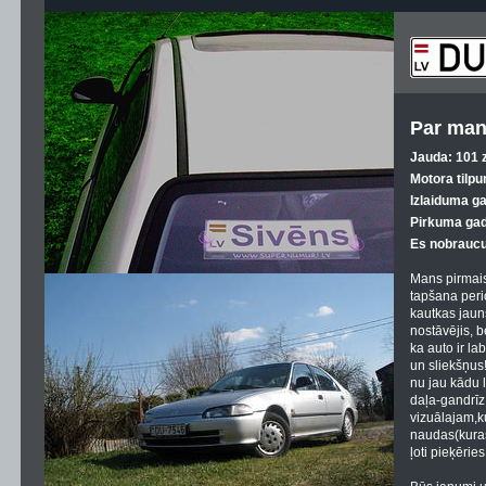
Par man
Jauda: 101 z
Motora tilpu
Izlaiduma g
Pirkuma gad
Es nobraucu
Mans pirmais
tapšana peri
kautkas jauns
nostāvējis, b
ka auto ir l
un sliekšņus
nu jau kādu l
daļa-gandrīz 
vizuālajam,k
naudas(kuras
ļoti pieķēries 