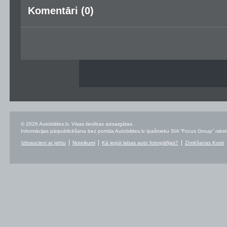
Komentāri (0)
© 2026 Autobildes.lv. Visas tiesības aizsargātas.
Informācijas pārpublicēšana bez portāla Autobildes.lv īpašnieku SIA “Focus Group” rakstvei
Izbraucieni ar jahtu
Noteikumi
Kā iegūt labas auto fotogrāfijas?
Zīmēšanas Kursi