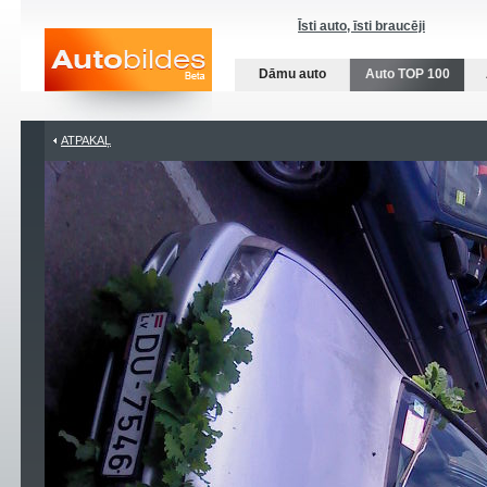
Īsti auto, īsti braucēji
Dāmu auto
Auto TOP 100
ATPAKAĻ