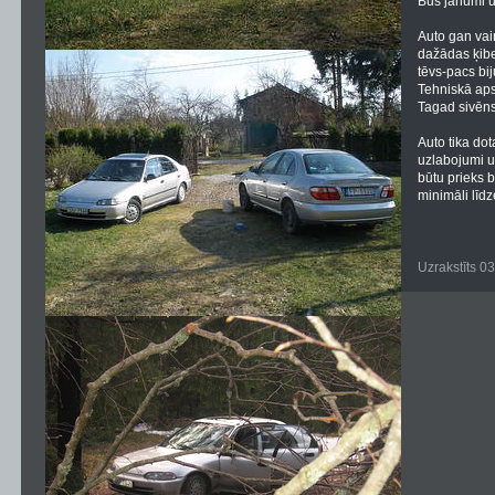
Būs janumi u
Auto gan va
dažādas ķibe
tēvs-pacs bi
Tehniskā aps
Tagad sivēns 
Auto tika dot
uzlabojumi un
būtu prieks b
minimāli līd
Uzrakstīts 0