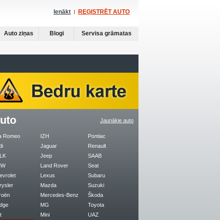
Ienākt
REĢISTRĒT AUTO
Auto ziņas
Blogi
Servisa grāmatas
uto
Jaunākie auto
fa Romeo
IZH
Pontiac
di
Jaguar
Renault
LK
Jeep
SAAB
MW
Land Rover
Seat
evrolet
Lexus
Subaru
rysler
Mazda
Suzuki
roën
Mercedes-Benz
Škoda
dge
MG
Toyota
t
Mini
UAZ