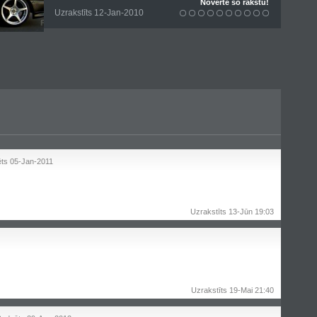
Novertē šo rakstu!
Uzrakstīts 12-Jan-2010
ts 05-Jan-2011
Uzrakstīts 13-Jūn 19:03
Uzrakstīts 19-Mai 21:40