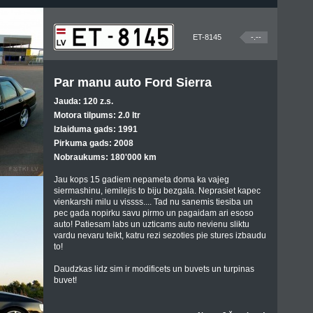
ET-8145
-.--
Par manu auto Ford Sierra
Jauda: 120 z.s.
Motora tilpums: 2.0 ltr
Izlaiduma gads: 1991
Pirkuma gads: 2008
Nobraukums: 180'000 km
Jau kops 15 gadiem nepameta doma ka vajeg
siermashinu, iemilejis to biju bezgala. Neprasiet kapec
vienkarshi milu u vissss.... Tad nu sanemis tiesiba un
pec gada nopirku savu pirmo un pagaidam ari esoso
auto! Patiesam labs un uzticams auto nevienu sliktu
vardu nevaru teikt, katru rezi sezoties pie stures izbaudu
to!
Daudzkas lidz sim ir modificets un buvets un turpinas
buvet!