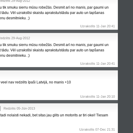
edzēts 29-Aug-2012
dzu tik smuku sierru mūsu robežās. Desmit arī no manis, par gaumi un
tādu. Vēl uzrakstīsi skaistu aprakstu/stāstu par auto un tapšanas
ienu desmitnieku. ;)
Uzrakstīts 11-Jan 20:41
edzēts 29-Aug-2012
dzu tik smuku sierru mūsu robežās. Desmit arī no manis, par gaumi un
tādu. Vēl uzrakstīsi skaistu aprakstu/stāstu par auto un tapšanas
ienu desmitnieku. ;)
Uzrakstīts 11-Jan 20:41
 veel nav redzēts īpaši Latvijā, no manis +10
Uzrakstīts 11-Jan 20:10
Redzēts 05-Jūn-2013
i tadi nolaisti nekadi, bet sitas jau glits un motorits ar tiri okei! Tiesam
Uzrakstīts 07-Dec 21:31