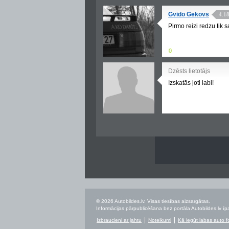
Gvido Gekovs
4.1
Pirmo reizi redzu tik 
0
Dzēsts lietotājs
Izskatās ļoti labi!
© 2026 Autobildes.lv. Visas tiesības aizsargātas.
Informācijas pārpublicēšana bez portāla Autobildes.lv īpa
Izbraucieni ar jahtu
Noteikumi
Kā iegūt labas auto f