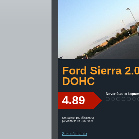
Ford Sierra 2.
DOHC
Novertē auto kopum
4.89
apskates: 102 (šodien 0)
pievienots: 15-Jūn-2009
Sekot šim auto