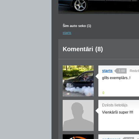
Šim auto seko (1)
starts
Komentāri (8)
starts
3.00
Redzē
glīts exemplārs..!
0
Dzēsts lietotājs
Vienkārši super !!!!