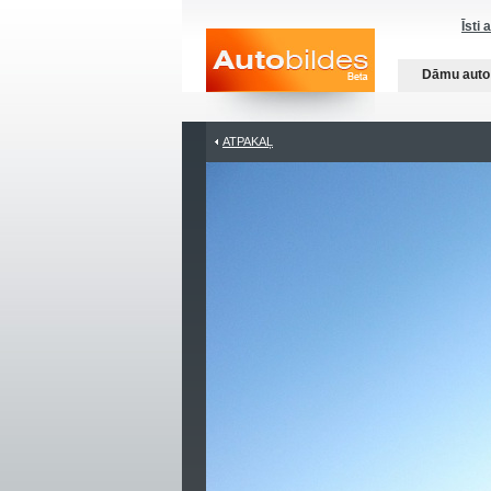
Īsti 
Dāmu auto
ATPAKAĻ