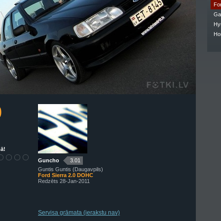
Fo
Ga
Hy
Ho
0
ā!
Guncho
3.01
Guntis Guntis (Daugavpils)
Ford Sierra 2.0 DOHC
Redzēts 28-Jan-2011
Servisa grāmata (ierakstu nav)