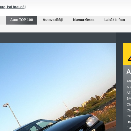
auto, īsti braucēji
Auto TOP 100
Autovadītāji
Numurzīmes
Labākie foto
A
Al
Au
AZ
B
Ch
Ch
Cit
Do
Fia