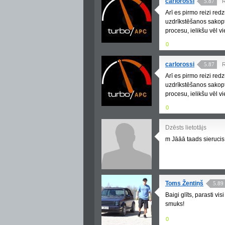
carlorossi
5.87
R
Arī es pirmo reizi re
uzdrīkstēšanos sakopt 
procesu, ielikšu vēl v
0
carlorossi
5.87
R
Arī es pirmo reizi re
uzdrīkstēšanos sakopt 
procesu, ielikšu vēl v
0
Dzēsts lietotājs
m Jāāā taads sierucis
Toms Žentiņš
5.89
Baigi glīts, parasti vis
smuks!
0