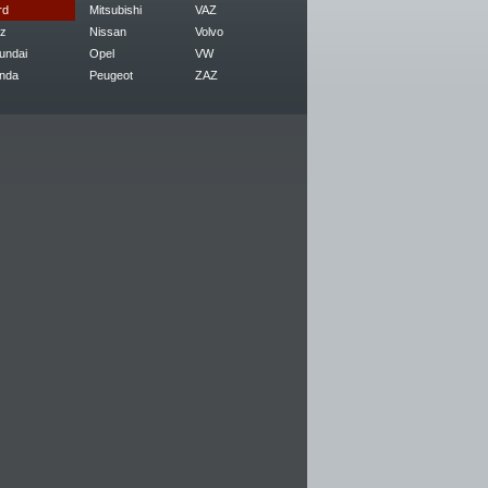
rd
Mitsubishi
VAZ
z
Nissan
Volvo
undai
Opel
VW
nda
Peugeot
ZAZ