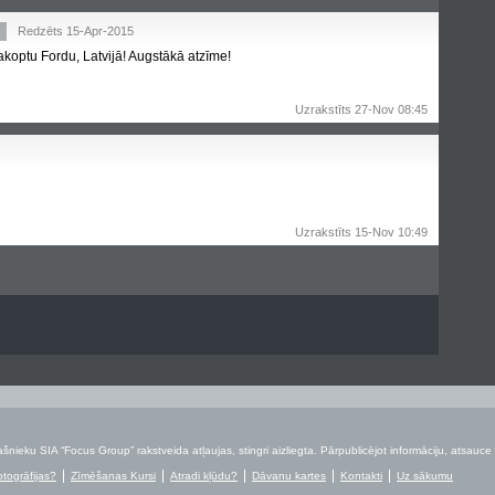
8
Redzēts 15-Apr-2015
sakoptu Fordu, Latvijā! Augstākā atzīme!
Uzrakstīts 27-Nov 08:45
Uzrakstīts 15-Nov 10:49
šnieku SIA “Focus Group” rakstveida atļaujas, stingri aizliegta. Pārpublicējot informāciju, atsauce 
otogrāfijas?
Zīmēšanas Kursi
Atradi kļūdu?
Dāvanu kartes
Kontakti
Uz sākumu