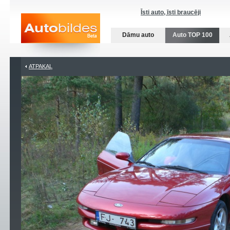
Īsti auto, īsti braucēji
Dāmu auto
Auto TOP 100
ATPAKAĻ