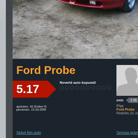
Ford Probe
Novertē auto kopumā!
5.17
onic
2.56
Rīga
apskates: 44 (šodien 0)
Ford Probe
pievienots: 15-Jūl-2009
Redzēts 21-J
Sekot šim auto
Servisa grām