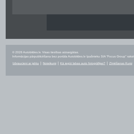
© 2026 Autobildes.lv. Visas tiesības aizsargātas.
Informācijas pārpublicēšana bez portāla Autobildes.lv īpašnieku SIA “Focus Group” rakstvei
Izbraucieni ar jahtu
Noteikumi
Kā iegūt labas auto fotogrāfijas?
Zīmēšanas Kursi