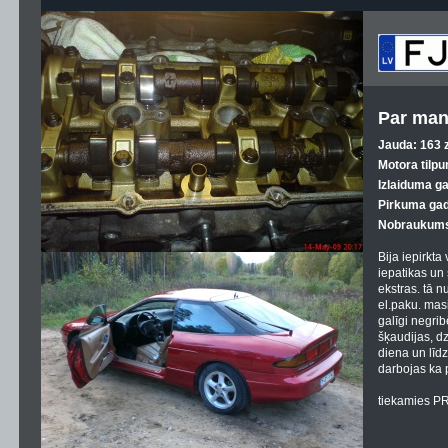
Par man
Jauda: 163 z
Motora tilpu
Izlaiduma g
Pirkuma gad
Nobraukums
Bija iepirkta 
iepatikas un 
ekstras. tā n
el.paku. masin
galīgi negri
šķaudijas, d
diena un līdz
darbojas ka 
tiekamies P