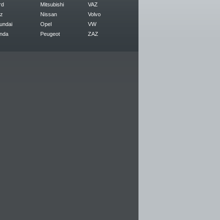
rd
Mitsubishi
VAZ
z
Nissan
Volvo
undai
Opel
VW
nda
Peugeot
ZAZ