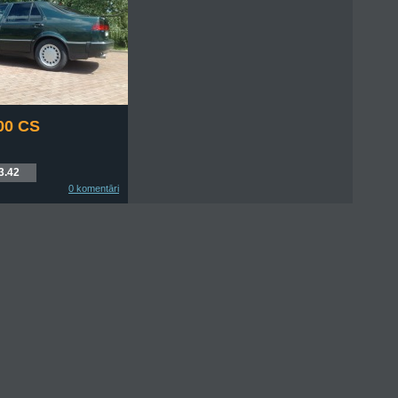
00 CS
3.42
0 komentāri