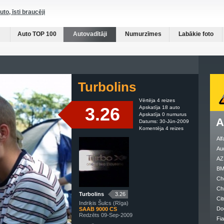
auto, īsti braucēji
Auto TOP 100
Autovadītāji
Numurzīmes
Labākie foto
Turbolins
Vērtēja 4 reizes
3.26
Apskatīja 18 auto
Apskatīja 0 numurus
A
Datums: 30-Jūn-2009
Komentēja 4 reizes
Al
Au
AZ
B
Ch
Ch
Turbolins
3.26
Cit
Indriķis Šulcs (Rīga)
Do
SAAB 9000 CS
Redzēts 09-Sep-2009
Fia