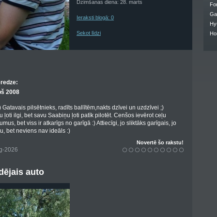
Dzimšanas diena: 28. marts
Fo
Ga
Ieraksti blogā: 0
Hy
Sekot līdzi
Ho
eredze:
pš 2008
 Gatavais pilsētnieks, radīts ballītēm,nakts dzīvei un uzdzīvei ;)
 ļoti ilgi, bet savu Saabiņu ļoti patīk pilotēt. Cenšos ievērot ceļu
us, bet viss ir atkarīgs no garīgā :) Attiecīgi, jo sliktāks garīgais, jo
, bet neviens nav ideāls :)
Novertē šo rakstu!
ug-2026
ējais auto