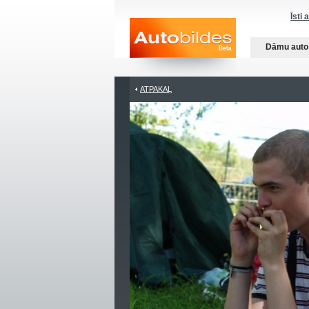
Īsti 
Dāmu auto
ATPAKAĻ