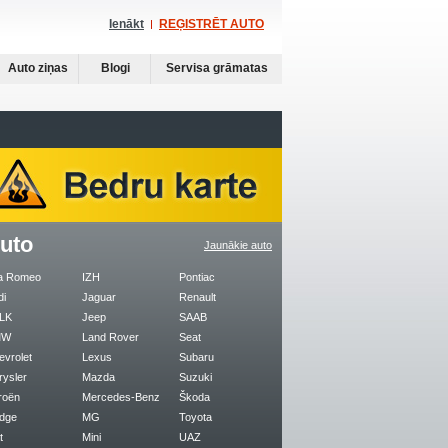
Ienākt
REĢISTRĒT AUTO
Auto ziņas
Blogi
Servisa grāmatas
uto
Jaunākie auto
fa Romeo
IZH
Pontiac
di
Jaguar
Renault
LK
Jeep
SAAB
MW
Land Rover
Seat
evrolet
Lexus
Subaru
rysler
Mazda
Suzuki
roën
Mercedes-Benz
Škoda
dge
MG
Toyota
t
Mini
UAZ