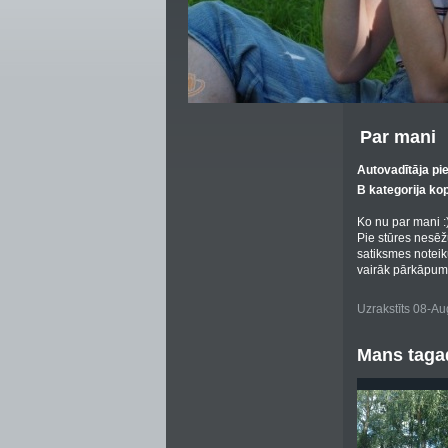
Par mani
Autovadītāja pi
B kategorija ko
Ko nu par mani :)
Pie stūres nesēžu
satiksmes noteikum
vairāk pārkāpumu
Uzrakstīts 08-A
Mans tagad