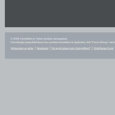
© 2026 Autobildes.lv. Visas tiesības aizsargātas.
Informācijas pārpublicēšana bez portāla Autobildes.lv īpašnieku SIA “Focus Group” rakstvei
Izbraucieni ar jahtu
Noteikumi
Kā iegūt labas auto fotogrāfijas?
Zīmēšanas Kursi