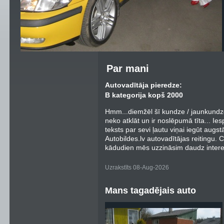
Par mani
Autovadītāja pieredze:
B kategorija kopš 2000
Hmm...diemžēl šī kundze / jaunkundz
neko atklāt un ir noslēpumā tīta... Ie
teksts par sevi ļautu viņai iegūt augs
Autobildes.lv autovadītājas reitingu.
kādudien mēs uzzināsim daudz interes
Uzrakstīts 08-Aug-2026
Mans tagadējais auto