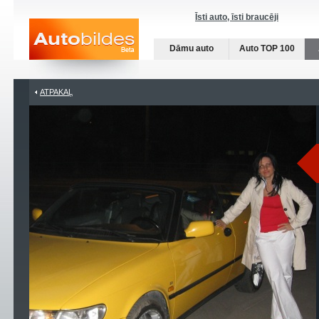
Īsti auto, īsti braucēji
Dāmu auto
Auto TOP 100
ATPAKAĻ