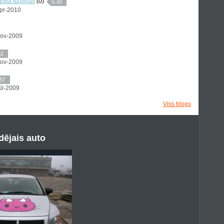
rīpa turpinās
(0)
5.30
Apr-2010
Nov-2009
52
Nov-2009
57
ūl-2009
Viss blogs
ējais auto