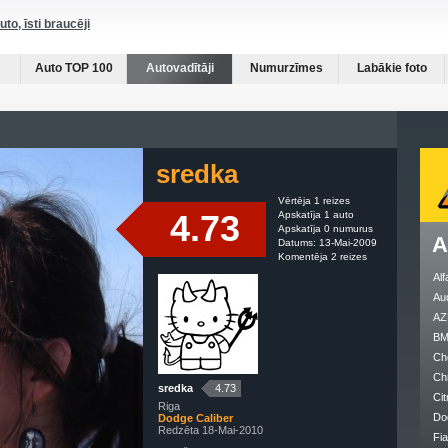
auto, īsti braucēji
Auto TOP 100
Autovadītāji
Numurzīmes
Labākie foto
sredka
Vērtēja 1 reizes
4.73
Apskatīja 1 auto
Apskatīja 0 numurus
A
Datums: 13-Mai-2009
Komentēja 2 reizes
Al
Au
AZ
B
Ch
Ch
sredka
4.73
Cit
Riga
Do
Dodge Caliber
Redzēta 18-Mai-2010
Fia