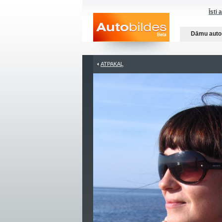
Īsti 
Dāmu auto
ATPAKAĻ