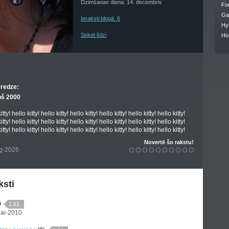
Dzimšanas diena: 14. decembris
Fo
Ga
Ieraksti blogā: 6
Hy
Sekot līdzi
Ho
eredze:
pš 2000
itty! hello kitty! hello kitty! hello kitty! hello kitty! hello kitty! hello kitty!
itty! hello kitty! hello kitty! hello kitty! hello kitty! hello kitty! hello kitty!
itty! hello kitty! hello kitty! hello kitty! hello kitty! hello kitty! hello kitty!
Novertē šo rakstu!
ug-2026
ksti
)
2.61
Mai-2010