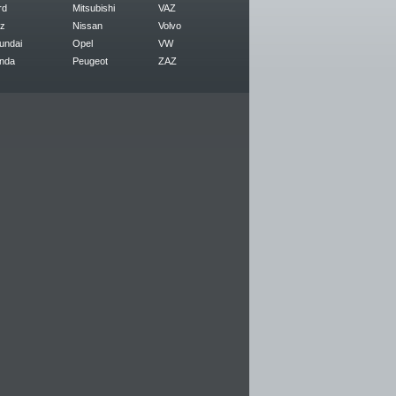
rd
Mitsubishi
VAZ
z
Nissan
Volvo
undai
Opel
VW
nda
Peugeot
ZAZ