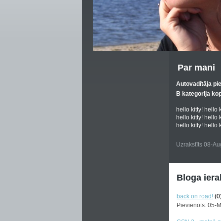
Par mani
Autovadītāja pi
B kategorija ko
hello kitty! hello k
hello kitty! hello k
hello kitty! hello k
Uzrakstīts 08-A
Bloga iera
back on road!
(0
Pievienots: 05-