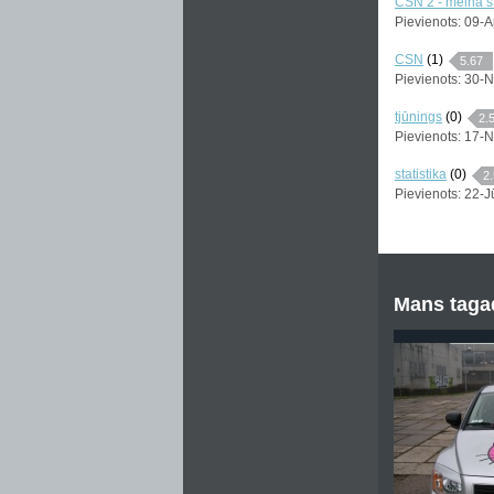
CSN 2 - melnā st
Pievienots: 09-
CSN
(1)
5.67
Pievienots: 30-
tjūnings
(0)
2.
Pievienots: 17-
statistika
(0)
2.
Pievienots: 22-J
Mans tagad