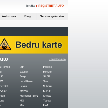
Ienākt
REĢISTRĒT AUTO
Auto ziņas
Blogi
Servisa grāmatas
uto
Jaunākie auto
fa Romeo
IZH
Pontiac
di
Jaguar
Renault
LK
Jeep
SAAB
MW
Land Rover
Seat
evrolet
Lexus
Subaru
rysler
Mazda
Suzuki
roën
Mercedes-Benz
Škoda
dge
MG
Toyota
t
Mini
UAZ