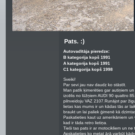
Pats. :)
Autovadītāja pieredze:
B kategorija kopš 1991
A kategorija kopš 1991
C1 kategorija kopš 1998
Sveiki!
Par sevi jau nav daudz ko stāstīt.
Man patīk ķimerēties gar autiņiem un
izcēlis no lūžņiem AUDI 90 quattro 85
pilnveidoju VAZ 2107.Runājot par žig
lietas kas mums ir un kādas tās ar laik
braukt un lai paliek ģimenē kā dzimtas 
Paskatieties kaut uz amerikāniem un v
kad ir tāda retro lietiņa.
Tieši tas pats ir ar motocikliem un ne t
Apskatieties ko metat ārā,varbūt kād