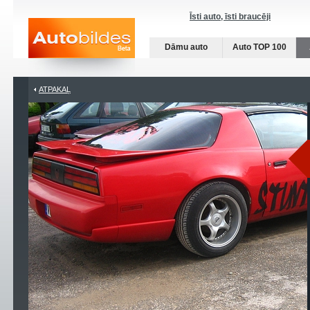
Īsti auto, īsti braucēji
Dāmu auto
Auto TOP 100
ATPAKAĻ