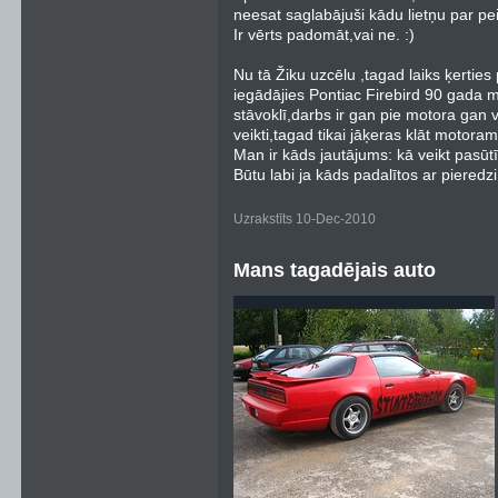
neesat saglabājuši kādu lietņu par pe
Ir vērts padomāt,vai ne. :)
Nu tā Žiku uzcēlu ,tagad laiks ķertie
iegādājies Pontiac Firebird 90 gada mo
stāvoklī,darbs ir gan pie motora gan 
veikti,tagad tikai jāķeras klāt motoram
Man ir kāds jautājums: kā veikt pasū
Būtu labi ja kāds padalītos ar pieredzi
Uzrakstīts 10-Dec-2010
Mans tagadējais auto