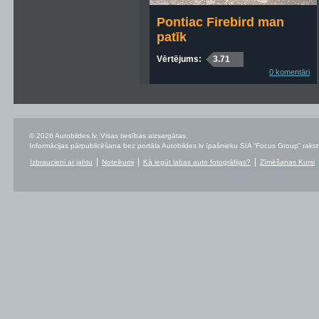
Pontiac Firebird man
patīk
Vērtējums:
3.71
0 komentāri
© 2026 Autobildes.lv. Visas tiesības aizsargātas.
Informācijas pārpublicēšana bez portāla Autobildes.lv īpašnieku SIA “Focus Group” rakstvei
Izbraucieni ar jahtu
Noteikumi
Kā iegūt labas auto fotogrāfijas?
Zīmēšanas Kursi