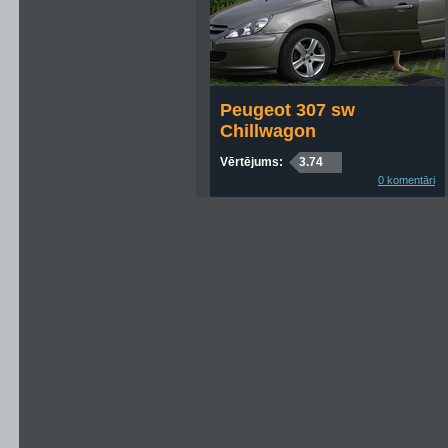
Peugeot 307 sw
Chillwagon
Vērtējums:
3.74
0 komentāri