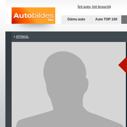
Īsti auto, īsti braucēji
Dāmu auto
Auto TOP 100
ATPAKAĻ