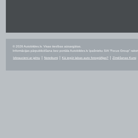
© 2026 Autobildes.lv. Visas tiesības aizsargātas.
Informācijas pārpublicēšana bez portāla Autobildes.lv īpašnieku SIA “Focus Group” rakstvei
Izbraucieni ar jahtu
Noteikumi
Kā iegūt labas auto fotogrāfijas?
Zīmēšanas Kursi