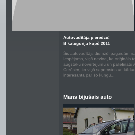
Autovadītāja pieredze:
B kategorija kopš 2011
Šis autovadītājs diemžēl pagaidām nav
Iespējams, viņš nezina, ka oriģināls t
augstāku novērtējumu un palielinātu Au
Cerēsim, ka viņš saņemsies un kādu
interesanta par šo kungu...
Mans bijušais auto