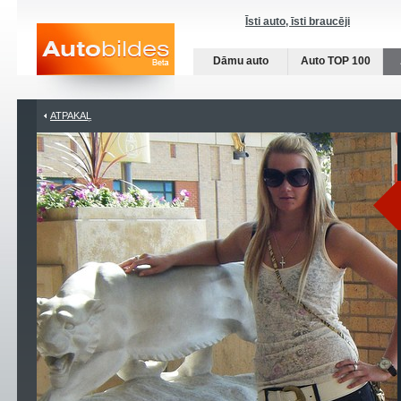
Īsti auto, īsti braucēji
Dāmu auto
Auto TOP 100
ATPAKAĻ