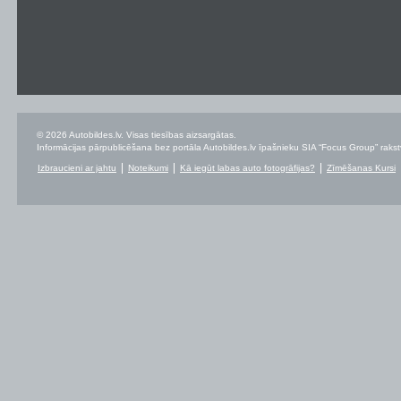
© 2026 Autobildes.lv. Visas tiesības aizsargātas.
Informācijas pārpublicēšana bez portāla Autobildes.lv īpašnieku SIA “Focus Group” rakstvei
Izbraucieni ar jahtu
Noteikumi
Kā iegūt labas auto fotogrāfijas?
Zīmēšanas Kursi