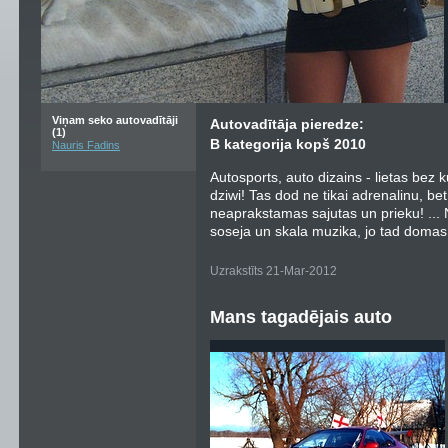
Viņam seko autovadītāji
Autovadītāja pieredze:
(1)
B kategorija kopš 2010
Nauris Fadins
Autosports, auto dizains - lietas be
dziwi! Tas dod ne tikai adrenalinu, bet 
neaprakstamas sajutas un prieku! ... 
soseja un skala muzika, jo tad domas 
Uzrakstīts 21-Mar-2012
Mans tagadējais auto