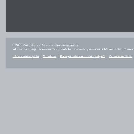
© 2026 Autobildes.lv. Visas tiesības aizsargātas.
Informācijas pārpublicēšana bez portāla Autobildes.lv īpašnieku SIA “Focus Group” rakstvei
Izbraucieni ar jahtu
Noteikumi
Kā iegūt labas auto fotogrāfijas?
Zīmēšanas Kursi