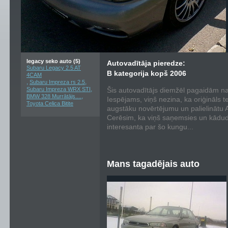
legacy seko auto (5)
Autovadītāja pieredze:
Subaru Legacy 2.5 AT
B kategorija kopš 2006
4CAM
,
,
Subaru Impreza rs 2.5
,
Subaru Impreza WRX STI
Šis autovadītājs diemžēl pagaidām nav
,
BMW 328 Murrātājs....
Iespējams, viņš nezina, ka oriģināls t
Toyota Celica Bitite
augstāku novērtējumu un palielinātu Au
Cerēsim, ka viņš saņemsies un kādu
interesanta par šo kungu...
Mans tagadējais auto