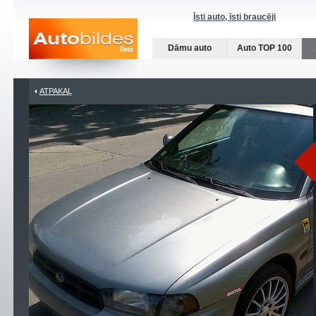
Īsti auto, īsti braucēji
Dāmu auto
Auto TOP 100
ATPAKAĻ