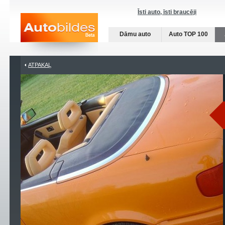
Īsti auto, īsti braucēji
Dāmu auto
Auto TOP 100
ATPAKAĻ