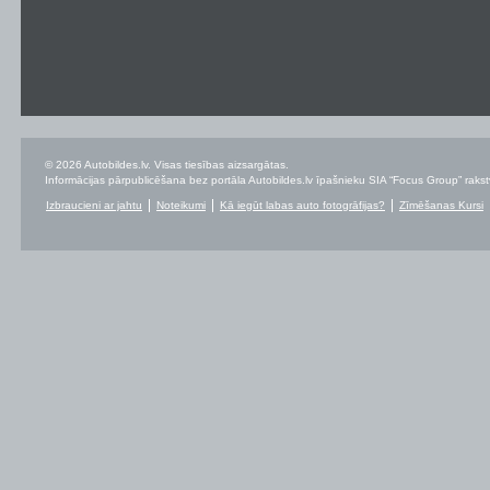
© 2026 Autobildes.lv. Visas tiesības aizsargātas.
Informācijas pārpublicēšana bez portāla Autobildes.lv īpašnieku SIA “Focus Group” rakstvei
Izbraucieni ar jahtu
Noteikumi
Kā iegūt labas auto fotogrāfijas?
Zīmēšanas Kursi