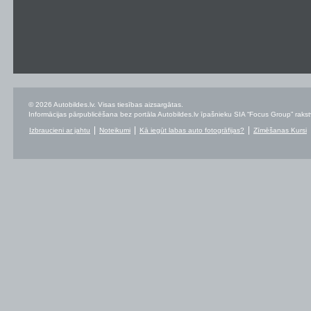
© 2026 Autobildes.lv. Visas tiesības aizsargātas.
Informācijas pārpublicēšana bez portāla Autobildes.lv īpašnieku SIA “Focus Group” rakstvei
Izbraucieni ar jahtu
Noteikumi
Kā iegūt labas auto fotogrāfijas?
Zīmēšanas Kursi