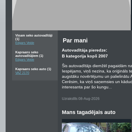
Viņam seko autovadītāji
(1)
Par mani
Edgars Veide
Autovadītāja pieredze:
Kapraans seko
B kategorija kopš 2007
autovadītājiem (1)
Edgars Veide
Šis autovadītājs diemžēl pagaidām nav
Kapraans seko auto (1)
Iespējams, viņš nezina, ka oriģināls t
VAZ 2170
augstāku novērtējumu un palielinātu Au
Cerēsim, ka viņš saņemsies un kādu
interesanta par šo kungu...
Uzrakstīts 08-Aug-2026
Mans tagadējais auto