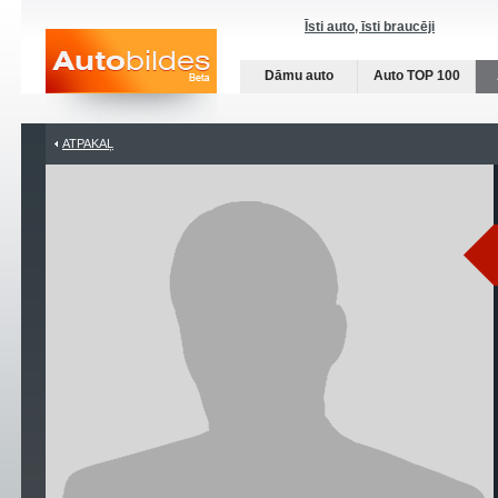
Īsti auto, īsti braucēji
Dāmu auto
Auto TOP 100
ATPAKAĻ