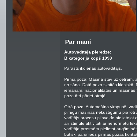
Par mani
Autovadītāja pieredze:
B kategorija kopš 1998
Parasts ikdienas autovadītājs.
Pirmā poza: Mašīna stāv uz četrām, au
no sāna. Dotā poza skaitās klasiskā. 
iemaņām, nacionalitātes un mašīnas
poza ātri pāriet otrajā.
Otrā poza: Automašīna virspusē, vadī
pilnīgu mašīnas nekustīgumu pie ļoti
vadītājs procesu pilnveido pielietojo
arī stimulē aktivitāti ar nenormētu le
vadītāja prasmēm pielietot augšminēt
būtiski pārsniedz pirmās pozas konta