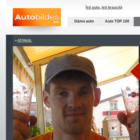
Īsti auto, īsti braucēji
Dāmu auto
Auto TOP 100
ATPAKAĻ