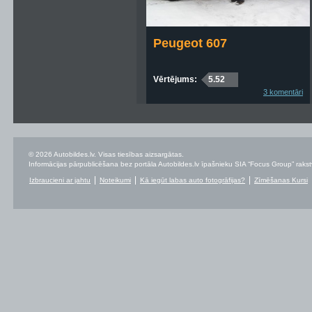
Peugeot 607
Vērtējums:
5.52
3 komentāri
© 2026 Autobildes.lv. Visas tiesības aizsargātas.
Informācijas pārpublicēšana bez portāla Autobildes.lv īpašnieku SIA “Focus Group” rakstvei
Izbraucieni ar jahtu
Noteikumi
Kā iegūt labas auto fotogrāfijas?
Zīmēšanas Kursi