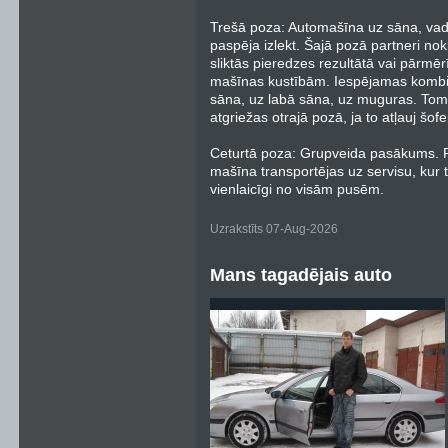
Trešā poza: Automašīna uz sāna, vadīt
paspēja izlekt. Šajā pozā partneri nok
sliktās pieredzes rezultātā vai pārmē
mašīnas kustībām. Iespējamas kombin
sāna, uz labā sāna, uz muguras. Tomē
atgriežas otrajā pozā, ja to atļauj šof
Ceturtā poza: Grupveida pasākums. Pē
mašīna transportējas uz servisu, kur 
vienlaicīgi no visām pusēm.
Uzrakstīts 07-Aug-2026
Mans tagadējais auto