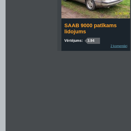
SAAB 9000 patīkams
lidojums
Vērtējums:
3.94
2 komentāri