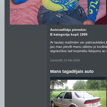
Autovadītāja pieredze:
B kategorija kopš 1999
Ar tautas mašīnām var pabraukāties,b
jau man pievilt manu sābiņu jo tuvākā
atgriezīšos tad turpināšu lidojumu ar
Uzrakstīts 23-Okt-2009
Mans tagadējais auto