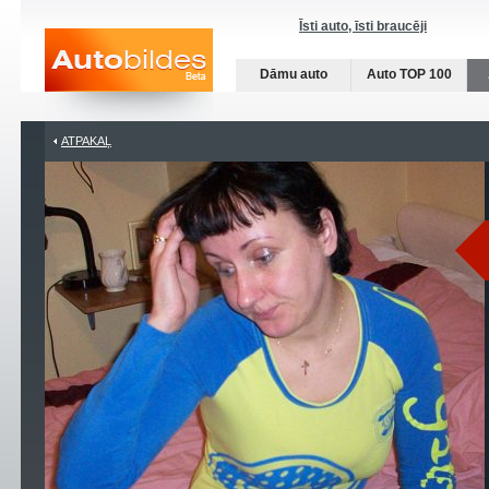
Īsti auto, īsti braucēji
Dāmu auto
Auto TOP 100
ATPAKAĻ