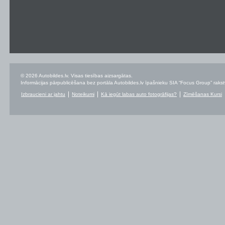
© 2026 Autobildes.lv. Visas tiesības aizsargātas.
Informācijas pārpublicēšana bez portāla Autobildes.lv īpašnieku SIA “Focus Group” rakstvei
Izbraucieni ar jahtu
Noteikumi
Kā iegūt labas auto fotogrāfijas?
Zīmēšanas Kursi