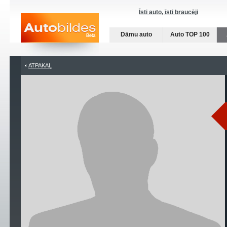
Īsti auto, īsti braucēji
Dāmu auto
Auto TOP 100
ATPAKAĻ