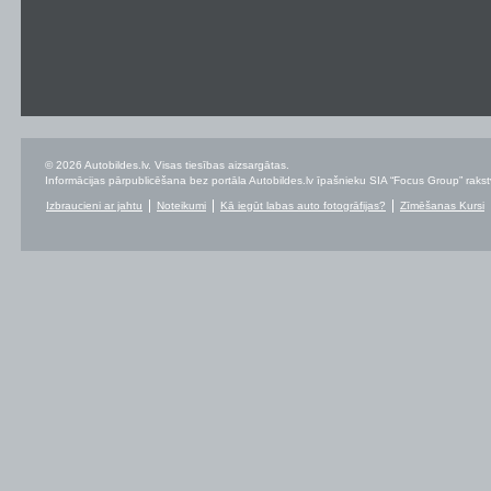
© 2026 Autobildes.lv. Visas tiesības aizsargātas.
Informācijas pārpublicēšana bez portāla Autobildes.lv īpašnieku SIA “Focus Group” rakstvei
Izbraucieni ar jahtu
Noteikumi
Kā iegūt labas auto fotogrāfijas?
Zīmēšanas Kursi