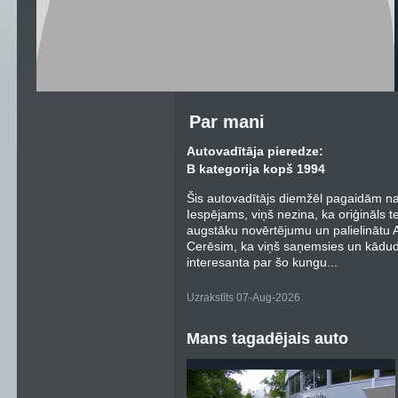
Par mani
Autovadītāja pieredze:
B kategorija kopš 1994
Šis autovadītājs diemžēl pagaidām nav
Iespējams, viņš nezina, ka oriģināls t
augstāku novērtējumu un palielinātu Au
Cerēsim, ka viņš saņemsies un kādu
interesanta par šo kungu...
Uzrakstīts 07-Aug-2026
Mans tagadējais auto