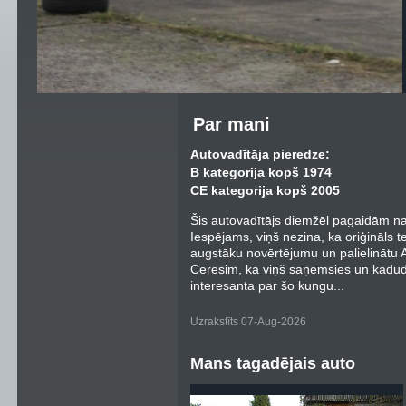
Par mani
Autovadītāja pieredze:
B kategorija kopš 1974
CE kategorija kopš 2005
Šis autovadītājs diemžēl pagaidām nav
Iespējams, viņš nezina, ka oriģināls t
augstāku novērtējumu un palielinātu Au
Cerēsim, ka viņš saņemsies un kādu
interesanta par šo kungu...
Uzrakstīts 07-Aug-2026
Mans tagadējais auto