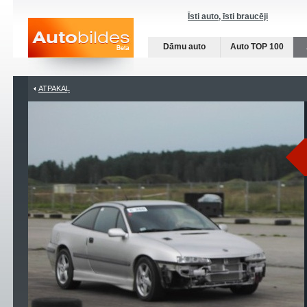
Īsti auto, īsti braucēji
Dāmu auto
Auto TOP 100
ATPAKAĻ