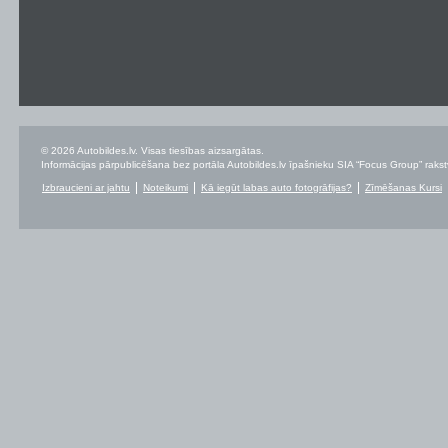
© 2026 Autobildes.lv. Visas tiesības aizsargātas.
Informācijas pārpublicēšana bez portāla Autobildes.lv īpašnieku SIA “Focus Group” rakstvei
Izbraucieni ar jahtu
Noteikumi
Kā iegūt labas auto fotogrāfijas?
Zīmēšanas Kursi