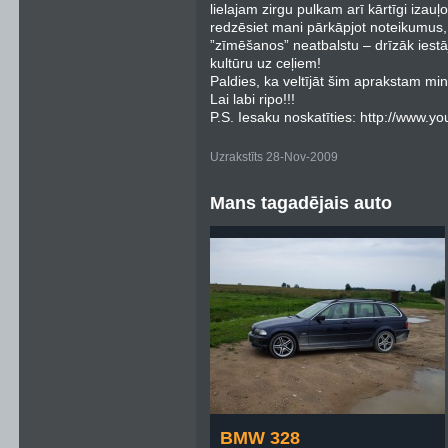
lielajam zirgu pulkam arī kārtīgi izauļ
redzēsiet mani pārkāpjot noteikumus,
”zīmēšanos” neatbalstu – drīzāk iestā
kultūru uz ceļiem!
Paldies, ka veltījāt šim aprakstam min
Lai labi ripo!!!
P.S. Iesaku noskatīties: http://ww
Uzrakstīts 28-Nov-2009
Mans tagadējais auto
BMW 328