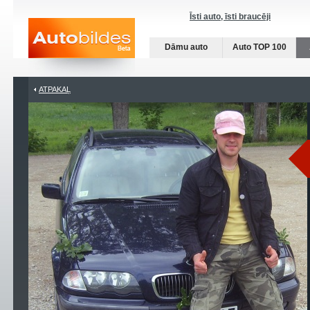
Īsti auto, īsti braucēji
Dāmu auto
Auto TOP 100
ATPAKAĻ