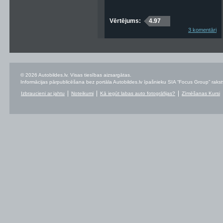
Vērtējums:
4.97
3 komentāri
© 2026 Autobildes.lv. Visas tiesības aizsargātas.
Informācijas pārpublicēšana bez portāla Autobildes.lv īpašnieku SIA “Focus Group” rakstvei
Izbraucieni ar jahtu
Noteikumi
Kā iegūt labas auto fotogrāfijas?
Zīmēšanas Kursi