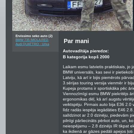
Ervissimo seko auto (2)
,
Par mani
BMW 735 IMOLA RED
Audi QUATTRO - Urka
Autovadītāja pieredze:
B kategorija kopš 2000
Laikam esmu latvietis praktiskais, jo 
BMW universāls, kas sevi ir pietiekoš
Latviju, kā arī ir bijis piemērots pārva
3.sērijas touring versija vienmēr ir bi
Kupeja protams ir sportiskāka pēc ārie
Viennozīmīgi esmu BMW piekritējs ārie
ergonomikas dēļ, kā arī augstu vērtēj
veiktspēju. Pirmais auto bija E36 2.0 
līdz radās iespēja iegādāties E46 2.8
salīdzinot ar 2.0 dzinēju, piedevām pi
pilnīgi pārliecināts pērkot auto, un, 
neiespējamu – 2.8 dzinējs IR tikpat e
ka ikdienā ar gāzes pedāli apejos ļoti