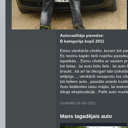
Autovadītāja pieredze:
B kategorija kopš 2011
Esmu vienkāršs cilvēks, kuram ļoti pa
Es nezinu kapēc tieši nopirku passātu
iepatikās....Esmu cilvēks ar saviem pr
ļoti lielas...lai aotu būtu liels...lai aut
braukt...kā arī lai diezgan labi izskatā
ietilpīgs..., vienkārši nesaprotu tos c
ļoti lieliem auto...passāts sniedz kvali
Auto lielākoties taisu mājās, lai ieek
dārgs eksploutācijā...Patīk auto mazlie
Uzrakstīts 16-Jūn-2011
Mans tagadējais auto