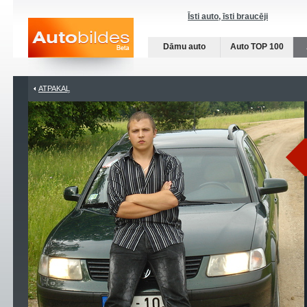
Īsti auto, īsti braucēji
Dāmu auto
Auto TOP 100
ATPAKAĻ