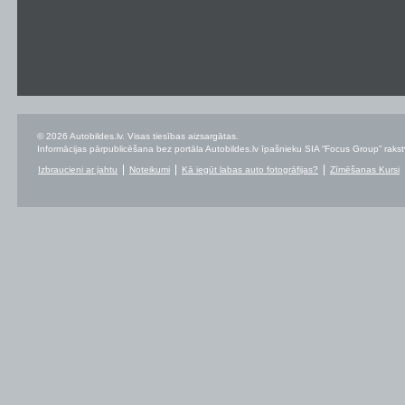
© 2026 Autobildes.lv. Visas tiesības aizsargātas.
Informācijas pārpublicēšana bez portāla Autobildes.lv īpašnieku SIA “Focus Group” rakstvei
Izbraucieni ar jahtu
Noteikumi
Kā iegūt labas auto fotogrāfijas?
Zīmēšanas Kursi